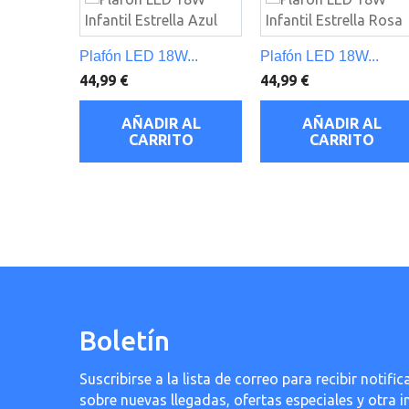
Plafón LED 18W...
Plafón LED 18W...
44,99 €
44,99 €
AÑADIR AL
AÑADIR AL
CARRITO
CARRITO
Boletín
Suscribirse a la lista de correo para recibir noti
sobre nuevas llegadas, ofertas especiales y otra 