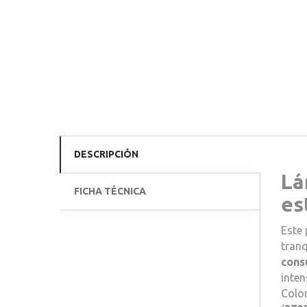
DESCRIPCIÓN
Lá
FICHA TÉCNICA
es
Este 
tranq
cons
inte
Colo