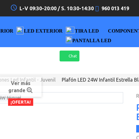
access_time
L-V 09:30-20:00 / S. 10:30-14:30
960 013 419
ERIOR
LED EXTERIOR
TIRA LED
COMPONEN
PANTALLA LED
Chat
ones Led Infantil - Juvenil
Plafón LED 24W Infantil Estrella B
Ver más
grande
R
¡OFERTA!
C