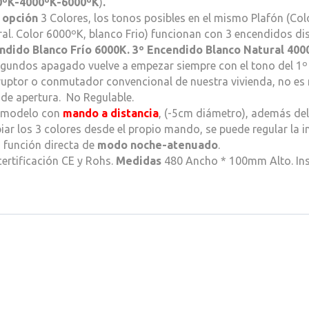
0ºK-4000ºK-6000ºK
)
.
a opción
3 Colores, los tonos posibles en el mismo Plafón (Co
al. Color 6000ºK, blanco Frio) funcionan con 3 encendidos dis
ndido Blanco Frío 6000K. 3º Encendido Blanco Natural 40
gundos apagado vuelve a empezar siempre con el tono del 1º
ruptor o conmutador convencional de nuestra vivienda, no es
de apertura. No Regulable.
l modelo con
mando a distancia
, (-5cm diámetro), además de
ar los 3 colores desde el propio mando, se puede regular la 
 función directa de
modo noche-atenuado
.
ertificación CE y Rohs.
Medidas
480 Ancho * 100mm Alto. Inst