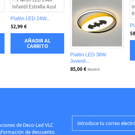
Plafón LED 24W...
Pl
52,99 €
58
AÑADIR AL
CARRITO
Plafón LED 38W
Juvenil...
85,00 €
90,00 €
ficaciones de Deco-Led VLC
información de descuento.