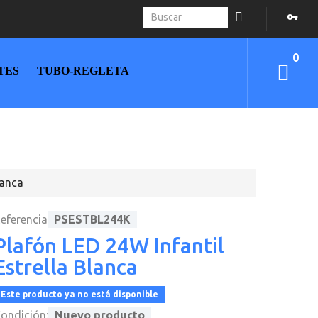
0
TES
TUBO-REGLETA
lanca
eferencia
PSESTBL244K
Plafón LED 24W Infantil
Estrella Blanca
Este producto ya no está disponible
ondición:
Nuevo producto