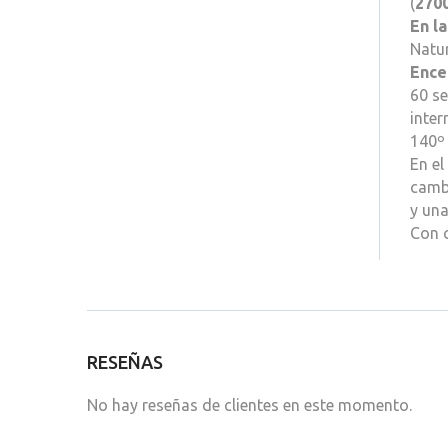
(
270
En l
Natur
Ence
60 se
inter
140º 
En e
cambi
y una
Con c
RESEÑAS
No hay reseñas de clientes en este momento.