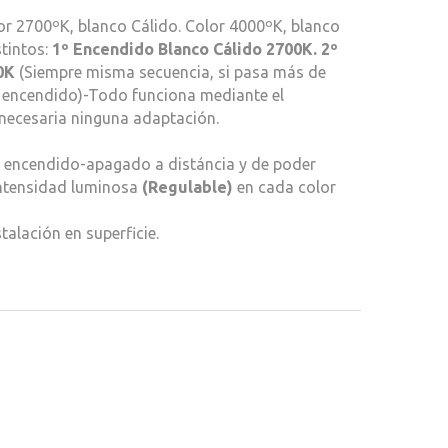
lor 2700ºK, blanco Cálido. Color 4000ºK, blanco
tintos:
1º Encendido Blanco Cálido 2700K. 2º
00K
(Siempre misma secuencia, si pasa más de
 encendido)-Todo funciona mediante el
 necesaria ninguna adaptación.
l encendido-apagado a distáncia y de poder
intensidad luminosa
(Regulable)
en cada color
alación en superficie.