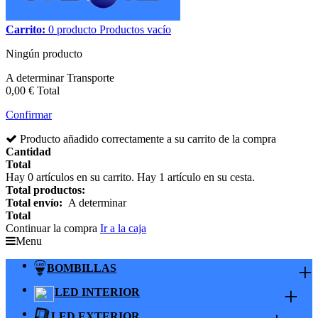
Carrito:
0
producto
Productos
vacío
Ningún producto
A determinar
Transporte
0,00 €
Total
Confirmar
Producto añadido correctamente a su carrito de la compra
Cantidad
Total
Hay
0
artículos en su carrito.
Hay 1 artículo en su cesta.
Total productos:
Total envío:
A determinar
Total
Continuar la compra
Ir a la caja
Menu
+
BOMBILLAS
+
LED INTERIOR
LED EXTERIOR