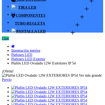
+
+
TIRA LED
+
COMPONENTES
+
TUBO-REGLETA
+
PANTALLA LED
Chat
Iluminación interior
Plafones LED
Plafones LED Exterior
Plafón LED Ovalado 12W Exteriores IP 54
¡Oferta!
Ver más grande
Previo