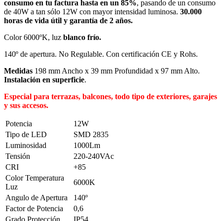
consumo en tu factura hasta en un 85%
, pasando de un consumo
de 40W a tan sólo 12W con mayor intensidad luminosa.
30.000
horas de vida útil y garantía de 2 años.
Color 6000ºK, luz
blanco frío.
140º de apertura. No Regulable. Con certificación CE y Rohs.
Medidas
198 mm Ancho x 39 mm Profundidad x 97 mm Alto.
Instalación en superficie
.
Especial para terrazas, balcones, todo tipo de exteriores, garajes
y sus accesos.
Potencia
12W
Tipo de LED
SMD 2835
Luminosidad
1000Lm
Tensión
220-240VAc
CRI
+85
Color Temperatura
6000K
Luz
Angulo de Apertura
140º
Factor de Potencia
0,6
Grado Protección
IP54