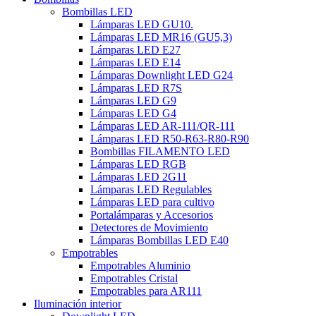
Bombillas LED
Lámparas LED GU10.
Lámparas LED MR16 (GU5,3)
Lámparas LED E27
Lámparas LED E14
Lámparas Downlight LED G24
Lámparas LED R7S
Lámparas LED G9
Lámparas LED G4
Lámparas LED AR-111/QR-111
Lámparas LED R50-R63-R80-R90
Bombillas FILAMENTO LED
Lámparas LED RGB
Lámparas LED 2G11
Lámparas LED Regulables
Lámparas LED para cultivo
Portalámparas y Accesorios
Detectores de Movimiento
Lámparas Bombillas LED E40
Empotrables
Empotrables Aluminio
Empotrables Cristal
Empotrables para AR111
Iluminación interior