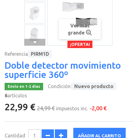
Ver más
grande
¡OFERTA!
Referencia
PIRM1D
Doble detector movimiento
superficie 360º
Condición:
Nuevo producto
Envío en 1-2 días
6
artículos
22,99 €
24,99 €
-2,00 €
impuestos inc.
Cantidad
AÑADIR AL CARRITO