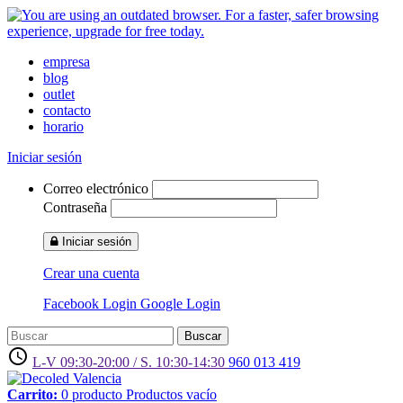
empresa
blog
outlet
contacto
horario
Iniciar sesión
Correo electrónico
Contraseña
Iniciar sesión
Crear una cuenta
Facebook Login
Google Login
Buscar
access_time
L-V 09:30-20:00 / S. 10:30-14:30
960 013 419
Carrito:
0
producto
Productos
vacío