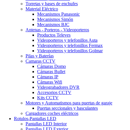
Torretas y bases de enchufes
Material Eléctrico
Mecanismos Panasonic
Mecanismos Simón
Mecanismos BJC
Antenas - Porteros - Videoporteros
Productos Televes
Videoporteros y telefonillos Auta
Videoporteros y telefonillos Fermax
Videoporteros y telefonillos Golmar
Pilas y Baterías
Camaras CCTV
Cámaras Domo
Cámaras Bullet
Cámaras IP
Cámaras Wifi
Videograbadores DVR
Accesorios CCTV
Kits CCTV
Motores y Automatismos para puertas de garaje
Puertas seccionales y basculantes
Cargadores coches eléctricos
Rotulos-Pantallas LED
Pantallas LED Interior
Pantallas LED Exterior