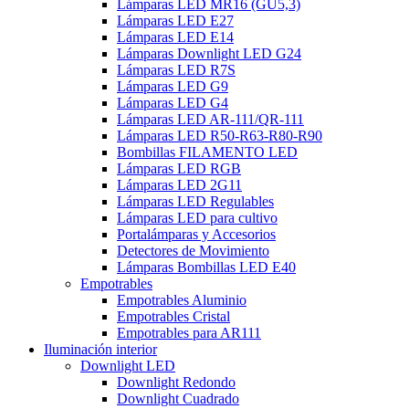
Lámparas LED MR16 (GU5,3)
Lámparas LED E27
Lámparas LED E14
Lámparas Downlight LED G24
Lámparas LED R7S
Lámparas LED G9
Lámparas LED G4
Lámparas LED AR-111/QR-111
Lámparas LED R50-R63-R80-R90
Bombillas FILAMENTO LED
Lámparas LED RGB
Lámparas LED 2G11
Lámparas LED Regulables
Lámparas LED para cultivo
Portalámparas y Accesorios
Detectores de Movimiento
Lámparas Bombillas LED E40
Empotrables
Empotrables Aluminio
Empotrables Cristal
Empotrables para AR111
Iluminación interior
Downlight LED
Downlight Redondo
Downlight Cuadrado