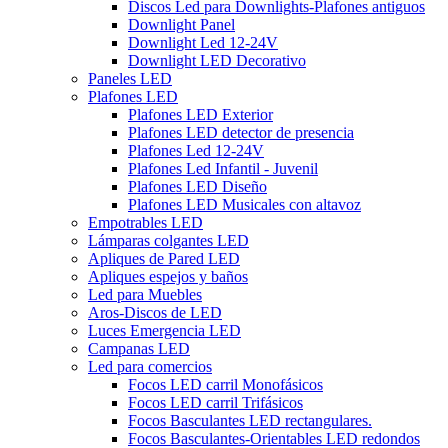
Discos Led para Downlights-Plafones antiguos
Downlight Panel
Downlight Led 12-24V
Downlight LED Decorativo
Paneles LED
Plafones LED
Plafones LED Exterior
Plafones LED detector de presencia
Plafones Led 12-24V
Plafones Led Infantil - Juvenil
Plafones LED Diseño
Plafones LED Musicales con altavoz
Empotrables LED
Lámparas colgantes LED
Apliques de Pared LED
Apliques espejos y baños
Led para Muebles
Aros-Discos de LED
Luces Emergencia LED
Campanas LED
Led para comercios
Focos LED carril Monofásicos
Focos LED carril Trifásicos
Focos Basculantes LED rectangulares.
Focos Basculantes-Orientables LED redondos