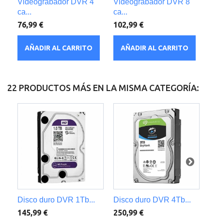
Videograbador DVR 4
Videograbador DVR 8
V
ca...
ca...
c..
76,99 €
102,99 €
13
AÑADIR AL CARRITO
AÑADIR AL CARRITO
22 PRODUCTOS MÁS EN LA MISMA CATEGORÍA:
Disco duro DVR 1Tb...
Disco duro DVR 4Tb...
Fu
145,99 €
250,99 €
5,