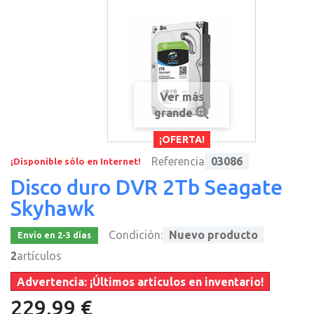
Ver más
grande
¡OFERTA!
Referencia
03086
¡Disponible sólo en Internet!
Disco duro DVR 2Tb Seagate
Skyhawk
Condición:
Nuevo producto
Envío en 2-3 días
2
artículos
Advertencia: ¡Últimos artículos en inventario!
229,99 €