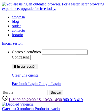
empresa
blog
outlet
contacto
horario
Iniciar sesión
Correo electrónico
Contraseña
Iniciar sesión
Crear una cuenta
Facebook Login
Google Login
Buscar
access_time
L-V 09:30-20:00 / S. 10:30-14:30
960 013 419
Carrito:
0
producto
Productos
vacío