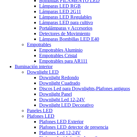
Bombillas FILAMENTO LED
Lámparas LED RGB
Lámparas LED 2G11
Lámparas LED Regulables
Lámparas LED para cultivo
Portalámparas y Accesorios
Detectores de Movimiento
Lámparas Bombillas LED E40
Empotrables
Empotrables Aluminio
Empotrables Cristal
Empotrables para AR111
Iluminación interior
Downlight LED
Downlight Redondo
Downlight Cuadrado
Discos Led para Downlights-Plafones antiguos
Downlight Panel
Downlight Led 12-24V
Downlight LED Decorativo
Paneles LED
Plafones LED
Plafones LED Exterior
Plafones LED detector de presencia
Plafones Led 12-24V