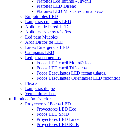
Plafones Led Infantil - Juvenil
Plafones LED Diseño
Plafones LED Musicales con altavoz
Empotrables LED
Lámparas colgantes LED
Apliques de Pared LED
Apliques espejos y baños
Led para Muebles
Aros-Discos de LED
Luces Emergencia LED
Campanas LED
Led para comercios
Focos LED carril Monofásicos
Focos LED carril Trifásicos
Focos Basculantes LED rectangulares.
Focos Basculantes-Orientables LED redondos
Flexos
Lámparas de pie
Ventiladores Led
Iluminación Exterior
Proyectores / Focos LED
Proyectores LED Eco
Focos LED SMD
Proyectores LED Luxe
Proyectores LED RGB