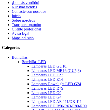
¡Lo más vendido!
Nuestras tiendas
Contacte con nosotros
Inicio
Sobre nosotros
Transporte gratuito
Cliente profesional
Aviso legal
Mapa del sitio
Categorías
Bombillas
Bombillas LED
Lámparas LED GU10.
Lámparas LED MR16 (GU5,3)
Lámparas LED E27
Lámparas LED E14
Lámparas Downlight LED G24
Lámparas LED R7S
Lámparas LED G9
Lámparas LED G4
Lámparas LED AR-111/QR-111
Lámparas LED R50-R63-R80-R90