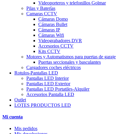
Videoporteros y telefonillos Golmar
Pilas y Baterías
Camaras CCTV
Cámaras Domo
Cámaras Bullet
Cámaras IP
Cámaras Wifi
Videograbadores DVR
Accesorios CCTV
Kits CCTV
Motores y Automatismos para puertas de garaje
Puertas seccionales y basculantes
Cargadores coches eléctricos
Rotulos-Pantallas LED
Pantallas LED Interior
Pantallas LED Exterior
Pantallas LED Portatiles-Alquiler
Accesorios Pantalla LED
Outlet
LOTES PRODUCTOS LED
Mi cuenta
Mis pedidos
Mis devoluciones