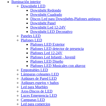
Iluminación interior
Downlight LED
Downlight Redondo
Downlight Cuadrado
Discos Led para Downlights-Plafones antiguos
Downlight Panel
Downlight Led 12-24V
Downlight LED Decorativo
Paneles LED
Plafones LED
Plafones LED Exterior
Plafones LED detector de presencia
Plafones Led 12-24V
Plafones Led Infantil - Juvenil
Plafones LED Diseño
Plafones LED Musicales con altavoz
Empotrables LED
Lámparas colgantes LED
Apliques de Pared LED
Apliques espejos y baños
Led para Muebles
Aros-Discos de LED
Luces Emergencia LED
Campanas LED
Led para comercios