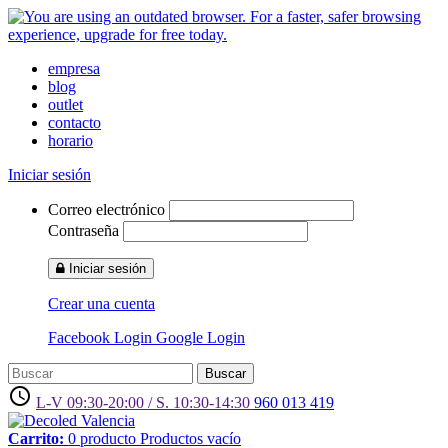
empresa
blog
outlet
contacto
horario
Iniciar sesión
Correo electrónico
Contraseña
Iniciar sesión
Crear una cuenta
Facebook Login
Google Login
Buscar
access_time
L-V 09:30-20:00 / S. 10:30-14:30
960 013 419
Carrito:
0
producto
Productos
vacío