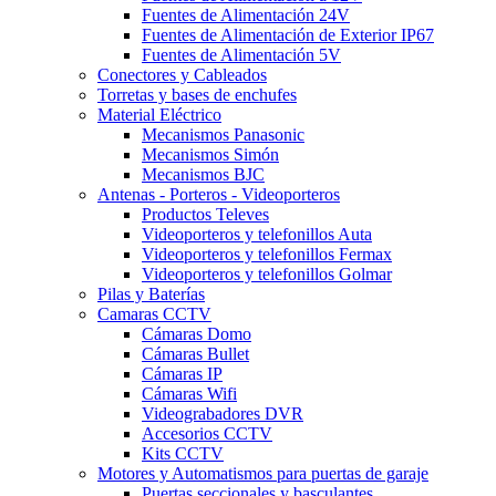
Fuentes de Alimentación 24V
Fuentes de Alimentación de Exterior IP67
Fuentes de Alimentación 5V
Conectores y Cableados
Torretas y bases de enchufes
Material Eléctrico
Mecanismos Panasonic
Mecanismos Simón
Mecanismos BJC
Antenas - Porteros - Videoporteros
Productos Televes
Videoporteros y telefonillos Auta
Videoporteros y telefonillos Fermax
Videoporteros y telefonillos Golmar
Pilas y Baterías
Camaras CCTV
Cámaras Domo
Cámaras Bullet
Cámaras IP
Cámaras Wifi
Videograbadores DVR
Accesorios CCTV
Kits CCTV
Motores y Automatismos para puertas de garaje
Puertas seccionales y basculantes