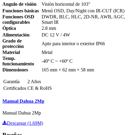
Angulo de visión
Visión horizontal de 103°
Funciones básicas
Menú OSD, Day/Night con IR-CUT (ICR)
Funciones OSD
DWDR, BLC, HLC, 2D-NR, AWB, AGC,
configurables
Smart IR
Óptica
2.8 mm
Alimentación
DC 12 V / 4W
Grado de
Apto para interior o exterior IP66
protección
Material
Metal
Temp.
-40º C ~ +60º C
funcionamiento
Dimensiones
165 mm × 62 mm × 58 mm
Garantía
2 Años
Certificados
CE & RoHS
Manual Dahua 2Mp
Manual Dahua 2Mp
Descargar (1.69M)
Reseñas