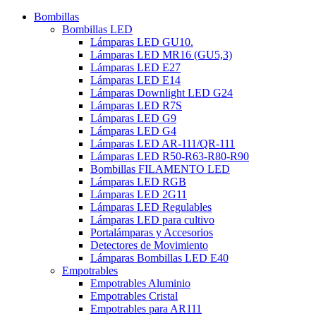
Bombillas
Bombillas LED
Lámparas LED GU10.
Lámparas LED MR16 (GU5,3)
Lámparas LED E27
Lámparas LED E14
Lámparas Downlight LED G24
Lámparas LED R7S
Lámparas LED G9
Lámparas LED G4
Lámparas LED AR-111/QR-111
Lámparas LED R50-R63-R80-R90
Bombillas FILAMENTO LED
Lámparas LED RGB
Lámparas LED 2G11
Lámparas LED Regulables
Lámparas LED para cultivo
Portalámparas y Accesorios
Detectores de Movimiento
Lámparas Bombillas LED E40
Empotrables
Empotrables Aluminio
Empotrables Cristal
Empotrables para AR111