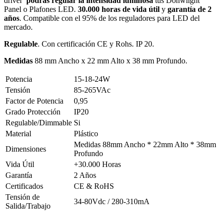
driver
podrás regular la intensidad luminosa
tus Donwlight
Panel o Plafones LED
.
30.000 horas de vida útil
y
garantía de 2
años
. Compatible con el 95% de los reguladores para LED del
mercado.
Regulable
. Con certificación CE y Rohs. IP 20.
Medidas
88 mm Ancho x 22 mm Alto x 38 mm Profundo.
Potencia
15-18-24W
Tensión
85-265VAc
Factor de Potencia
0,95
Grado Protección
IP20
Regulable/Dimmable
Si
Material
Plástico
Medidas 88mm Ancho * 22mm Alto * 38mm
Dimensiones
Profundo
Vida Útil
+30.000 Horas
Garantía
2 Años
Certificados
CE & RoHS
Tensión de
34-80Vdc / 280-310mA
Salida/Trabajo