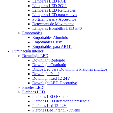
Lámparas LED RGB
Lámparas LED 2G11
Lámparas LED Regulables
Lámparas LED para cultivo
Portalámparas y Accesorios
Detectores de Movimiento
Lámparas Bombillas LED E40
Empotrables
Empotrables Aluminio
Empotrables Cristal
Empotrables para AR111
Iluminación interior
Downlight LED
Downlight Redondo
Downlight Cuadrado
Discos Led para Downlights-Plafones antiguos
Downlight Panel
Downlight Led 12-24V
Downlight LED Decorativo
Paneles LED
Plafones LED
Plafones LED Exterior
Plafones LED detector de presencia
Plafones Led 12-24V
Plafones Led Infantil - Juvenil