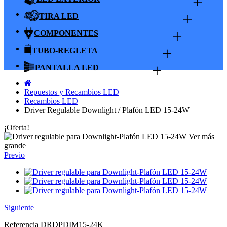
+
+
TIRA LED
+
COMPONENTES
+
TUBO-REGLETA
+
PANTALLA LED
Repuestos y Recambios LED
Recambios LED
Driver Regulable Downlight / Plafón LED 15-24W
¡Oferta!
Ver más
grande
Previo
Siguiente
Referencia
DRDPDIM15-24K