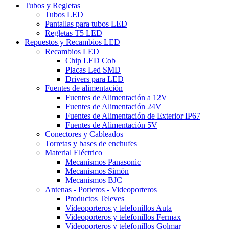
Tubos y Regletas
Tubos LED
Pantallas para tubos LED
Regletas T5 LED
Repuestos y Recambios LED
Recambios LED
Chip LED Cob
Placas Led SMD
Drivers para LED
Fuentes de alimentación
Fuentes de Alimentación a 12V
Fuentes de Alimentación 24V
Fuentes de Alimentación de Exterior IP67
Fuentes de Alimentación 5V
Conectores y Cableados
Torretas y bases de enchufes
Material Eléctrico
Mecanismos Panasonic
Mecanismos Simón
Mecanismos BJC
Antenas - Porteros - Videoporteros
Productos Televes
Videoporteros y telefonillos Auta
Videoporteros y telefonillos Fermax
Videoporteros y telefonillos Golmar