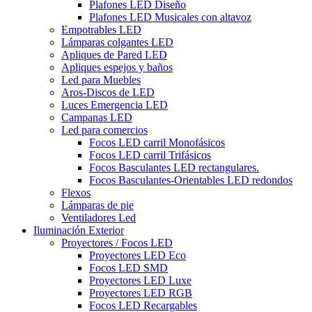
Plafones LED Diseño
Plafones LED Musicales con altavoz
Empotrables LED
Lámparas colgantes LED
Apliques de Pared LED
Apliques espejos y baños
Led para Muebles
Aros-Discos de LED
Luces Emergencia LED
Campanas LED
Led para comercios
Focos LED carril Monofásicos
Focos LED carril Trifásicos
Focos Basculantes LED rectangulares.
Focos Basculantes-Orientables LED redondos
Flexos
Lámparas de pie
Ventiladores Led
Iluminación Exterior
Proyectores / Focos LED
Proyectores LED Eco
Focos LED SMD
Proyectores LED Luxe
Proyectores LED RGB
Focos LED Recargables