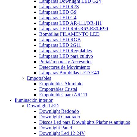
Lámparas Downlight LED G24
Lámparas LED R7S
Lámparas LED G9
Lámparas LED G4
Lámparas LED AR-111/QR-111
Lámparas LED R50-R63-R80-R90
Bombillas FILAMENTO LED
Lámparas LED RGB
Lámparas LED 2G11
Lámparas LED Regulables
Lámparas LED para cultivo
Portalámparas y Accesorios
Detectores de Movimiento
Lámparas Bombillas LED E40
Empotrables
Empotrables Aluminio
Empotrables Cristal
Empotrables para AR111
Iluminación interior
Downlight LED
Downlight Redondo
Downlight Cuadrado
Discos Led para Downlights-Plafones antiguos
Downlight Panel
Downlight Led 12-24V