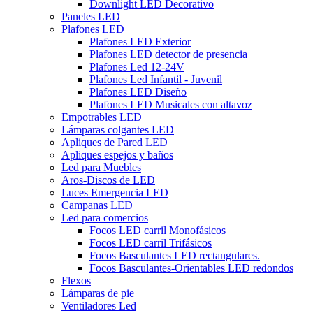
Downlight LED Decorativo
Paneles LED
Plafones LED
Plafones LED Exterior
Plafones LED detector de presencia
Plafones Led 12-24V
Plafones Led Infantil - Juvenil
Plafones LED Diseño
Plafones LED Musicales con altavoz
Empotrables LED
Lámparas colgantes LED
Apliques de Pared LED
Apliques espejos y baños
Led para Muebles
Aros-Discos de LED
Luces Emergencia LED
Campanas LED
Led para comercios
Focos LED carril Monofásicos
Focos LED carril Trifásicos
Focos Basculantes LED rectangulares.
Focos Basculantes-Orientables LED redondos
Flexos
Lámparas de pie
Ventiladores Led