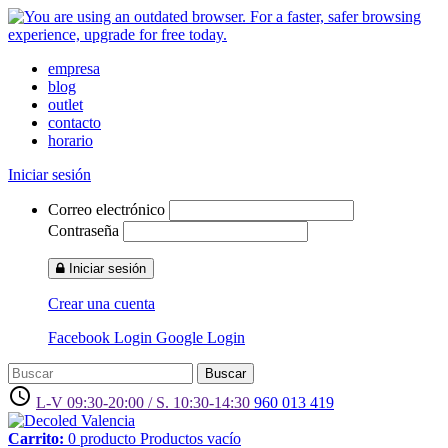
empresa
blog
outlet
contacto
horario
Iniciar sesión
Correo electrónico
Contraseña
Iniciar sesión
Crear una cuenta
Facebook Login
Google Login
Buscar
access_time
L-V 09:30-20:00 / S. 10:30-14:30
960 013 419
Carrito:
0
producto
Productos
vacío