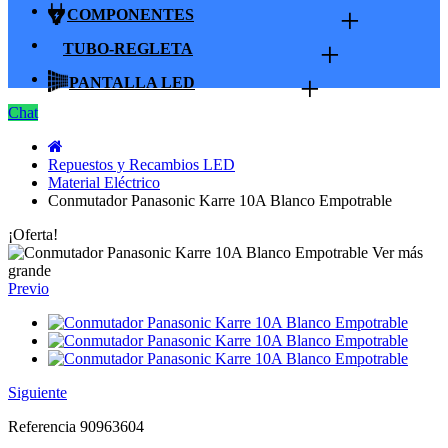
+
COMPONENTES
+
TUBO-REGLETA
+
PANTALLA LED
Chat
Repuestos y Recambios LED
Material Eléctrico
Conmutador Panasonic Karre 10A Blanco Empotrable
¡Oferta!
Ver más
grande
Previo
Siguiente
Referencia
90963604