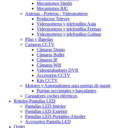
Mecanismos Simón
Mecanismos BJC
Antenas - Porteros - Videoporteros
Productos Televes
Videoporteros y telefonillos Auta
Videoporteros y telefonillos Fermax
Videoporteros y telefonillos Golmar
Pilas y Baterías
Camaras CCTV
Cámaras Domo
Cámaras Bullet
Cámaras IP
Cámaras Wifi
Videograbadores DVR
Accesorios CCTV
Kits CCTV
Motores y Automatismos para puertas de garaje
Puertas seccionales y basculantes
Cargadores coches eléctricos
Rotulos-Pantallas LED
Pantallas LED Interior
Pantallas LED Exterior
Pantallas LED Portatiles-Alquiler
Accesorios Pantalla LED
Outlet