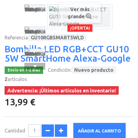
Ver más
grande
¡OFERTA!
Referencia
GU10RGBSMART5WLD
Bombilla LED RGB+CCT GU10
5W SmartHome Alexa-Google
Condición:
Nuevo producto
Envío en 1-2 días
2
artículos
Advertencia: ¡Últimos artículos en inventario!
13,99 €
Cantidad
AÑADIR AL CARRITO