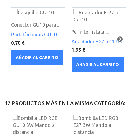
Conector GU10 para...
Permite instalar...
Portalámparas GU10
Co
Adaptador E27 a GU10
0,70 €
C
1,95 €
an
AÑADIR AL CARRITO
1,
AÑADIR AL CARRITO
12 PRODUCTOS MÁS EN LA MISMA CATEGORÍA: