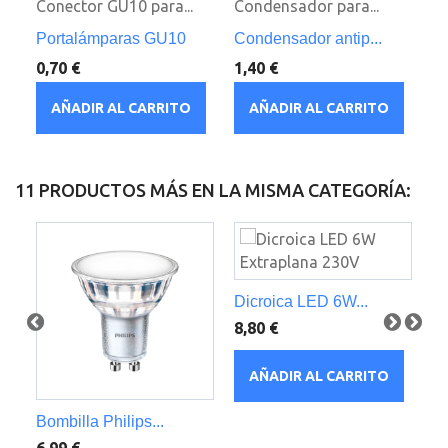
Conector GU10 para...
Condensador para...
Em
Portalámparas GU10
Condensador antip...
Em
0,70 €
1,40 €
3,
AÑADIR AL CARRITO
AÑADIR AL CARRITO
11 PRODUCTOS MÁS EN LA MISMA CATEGORÍA:
Dicroica LED 6W...
Bo
8,80 €
4,
AÑADIR AL CARRITO
Bombilla Philips...
6,99 €