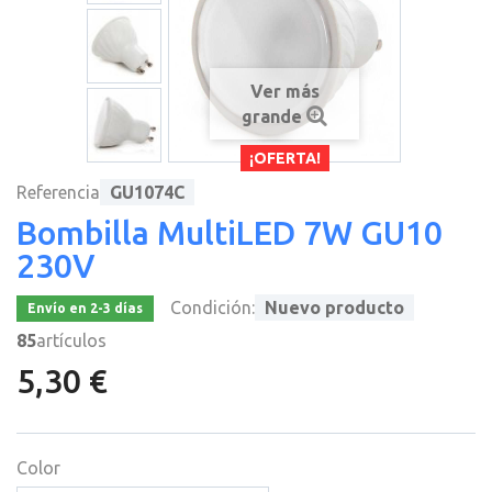
Ver más
grande
¡OFERTA!
Referencia
GU1074C
Bombilla MultiLED 7W GU10
230V
Condición:
Nuevo producto
Envío en 2-3 días
85
artículos
5,30 €
Color