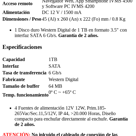
Navegador Web, App Smartphone IVMS 4500
Acceso remoto
y Software PC IVMS 4200
Alimentación
DC 12 V / 1500 mA
Dimensiones / Peso
45 (Al) x 260 (An) x 222 (Fo) mm / 0.8 Kg
1 Disco duro Western Digital de 1 TB en formato 3.5" con
interfaz SATA 6 Gb/s.
Garantía de 2 años.
Especificaciones
Capacidad
1TB
Interfaz
SATA
Tasa de transferencia
6 Gb/s
Fabricante
Western Digital
Tamaño de buffer
64 MB
0º C ~ +65º C
Temp. funcionamiento
4 Fuentes de alimentación 12V 12W, Prim.185-
265Vac/Sec.11,5/12V, IP 44, >20.000 Horas, Diseño
compacto para enchufar directamente al enchufe.
Garantía
de 2 años.
ATENCIÓN:
No inlcuido el cableado de conexión de las