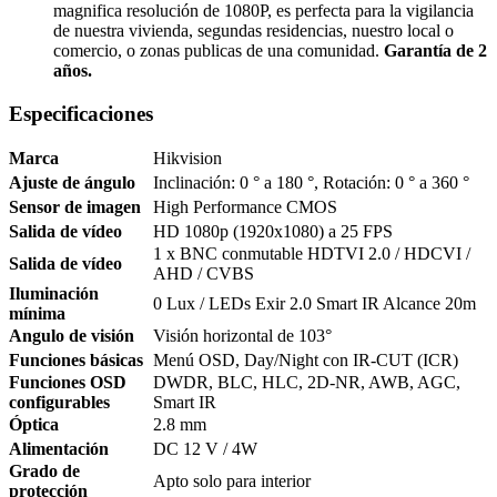
magnifica resolución de 1080P, es perfecta para la vigilancia
de nuestra vivienda, segundas residencias, nuestro local o
comercio, o zonas publicas de una comunidad.
Garantía de 2
años.
Especificaciones
Marca
Hikvision
Ajuste de ángulo
Inclinación: 0 ° a 180 °, Rotación: 0 ° a 360 °
Sensor de imagen
High Performance CMOS
Salida de vídeo
HD 1080p (1920x1080) a 25 FPS
1 x BNC conmutable HDTVI 2.0 / HDCVI /
Salida de vídeo
AHD / CVBS
Iluminación
0 Lux / LEDs Exir 2.0 Smart IR Alcance 20m
mínima
Angulo de visión
Visión horizontal de 103°
Funciones básicas
Menú OSD, Day/Night con IR-CUT (ICR)
Funciones OSD
DWDR, BLC, HLC, 2D-NR, AWB, AGC,
configurables
Smart IR
Óptica
2.8 mm
Alimentación
DC 12 V / 4W
Grado de
Apto solo para interior
protección