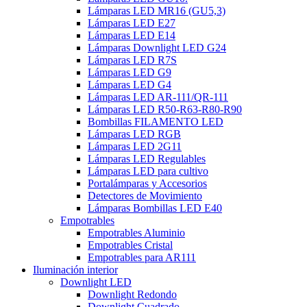
Lámparas LED MR16 (GU5,3)
Lámparas LED E27
Lámparas LED E14
Lámparas Downlight LED G24
Lámparas LED R7S
Lámparas LED G9
Lámparas LED G4
Lámparas LED AR-111/QR-111
Lámparas LED R50-R63-R80-R90
Bombillas FILAMENTO LED
Lámparas LED RGB
Lámparas LED 2G11
Lámparas LED Regulables
Lámparas LED para cultivo
Portalámparas y Accesorios
Detectores de Movimiento
Lámparas Bombillas LED E40
Empotrables
Empotrables Aluminio
Empotrables Cristal
Empotrables para AR111
Iluminación interior
Downlight LED
Downlight Redondo
Downlight Cuadrado