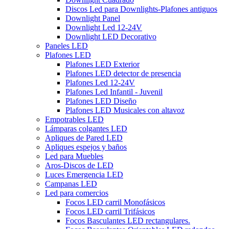
Discos Led para Downlights-Plafones antiguos
Downlight Panel
Downlight Led 12-24V
Downlight LED Decorativo
Paneles LED
Plafones LED
Plafones LED Exterior
Plafones LED detector de presencia
Plafones Led 12-24V
Plafones Led Infantil - Juvenil
Plafones LED Diseño
Plafones LED Musicales con altavoz
Empotrables LED
Lámparas colgantes LED
Apliques de Pared LED
Apliques espejos y baños
Led para Muebles
Aros-Discos de LED
Luces Emergencia LED
Campanas LED
Led para comercios
Focos LED carril Monofásicos
Focos LED carril Trifásicos
Focos Basculantes LED rectangulares.