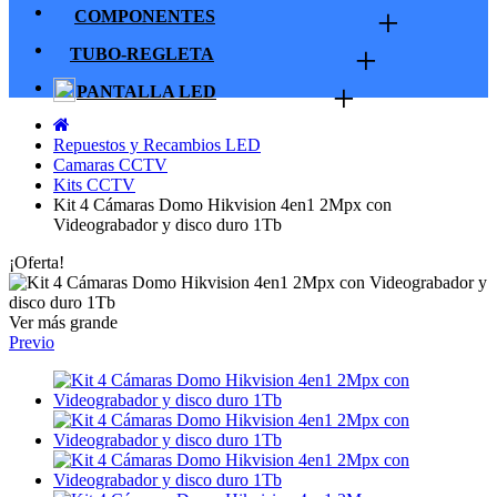
+
COMPONENTES
+
TUBO-REGLETA
+
PANTALLA LED
Repuestos y Recambios LED
Camaras CCTV
Kits CCTV
Kit 4 Cámaras Domo Hikvision 4en1 2Mpx con
Videograbador y disco duro 1Tb
¡Oferta!
Ver más grande
Previo