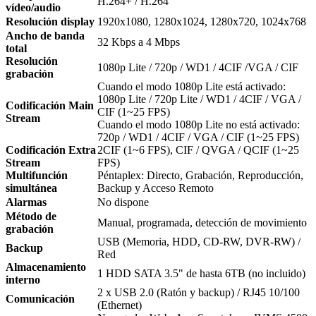
H.264+ / H.264
vídeo/audio
Resolución display
1920x1080, 1280x1024, 1280x720, 1024x768
Ancho de banda
32 Kbps a 4 Mbps
total
Resolución
1080p Lite / 720p / WD1 / 4CIF /VGA / CIF
grabación
Cuando el modo 1080p Lite está activado:
1080p Lite / 720p Lite / WD1 / 4CIF / VGA /
Codificación Main
CIF (1~25 FPS)
Stream
Cuando el modo 1080p Lite no está activado:
720p / WD1 / 4CIF / VGA / CIF (1~25 FPS)
Codificación Extra
2CIF (1~6 FPS), CIF / QVGA / QCIF (1~25
Stream
FPS)
Multifunción
Péntaplex: Directo, Grabación, Reproducción,
simultánea
Backup y Acceso Remoto
Alarmas
No dispone
Método de
Manual, programada, detección de movimiento
grabación
USB (Memoria, HDD, CD-RW, DVR-RW) /
Backup
Red
Almacenamiento
1 HDD SATA 3.5" de hasta 6TB (no incluido)
interno
2 x USB 2.0 (Ratón y backup) / RJ45 10/100
Comunicación
(Ethernet)