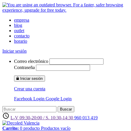
empresa
blog
outlet
contacto
horario
Iniciar sesión
Correo electrónico
Contraseña
Iniciar sesión
Crear una cuenta
Facebook Login
Google Login
Buscar
access_time
L-V 09:30-20:00 / S. 10:30-14:30
960 013 419
Carrito:
0
producto
Productos
vacío