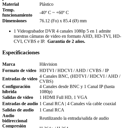
Material
Plástico
Temp.
-40º C ~ +60º C
funcionamiento
Dimensiones
76.12 (Fo) x 85.4 (Ø) mm
1 Videograbador DVR 4 canales 1080p 5 en 1 admite
nuestras cámaras de video en formato AHD, HD-TVI, HD-
CVI, CVBS e IP.
Garantía de 2 años.
Especificaciones
Marca
Hikvision
Formato de vídeo
HDTVI / HDCVI / AHD / CVBS / IP
4 Canales BNC, (HDTVI / HDCVI / AHD /
Entradas de vídeo
CVBS)
Configuración
4 Canales desde BNC y 1 Canal IP (hasta
híbrida
1080p)
Salidas de vídeo
1 HDMI Full HD, 1 VGA
Entradas de audio
1 Canal RCA | 4 Canales vía cable coaxial
Salidas de audio
1 Canal RCA
Audio
Reutilizando la entrada/salida de audio
bidireccional
Compresión