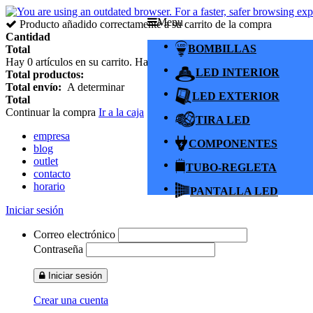
Menu
Producto añadido correctamente a su carrito de la compra
Cantidad
BOMBILLAS
Total
Hay
0
artículos en su carrito.
Hay 1 artículo en su cesta.
LED INTERIOR
Total productos:
Total envío:
A determinar
LED EXTERIOR
Total
Continuar la compra
Ir a la caja
TIRA LED
empresa
COMPONENTES
blog
outlet
TUBO-REGLETA
contacto
horario
PANTALLA LED
Iniciar sesión
Correo electrónico
Contraseña
Iniciar sesión
Crear una cuenta