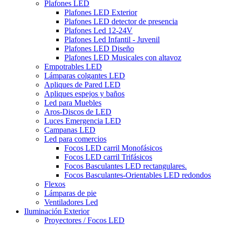
Plafones LED
Plafones LED Exterior
Plafones LED detector de presencia
Plafones Led 12-24V
Plafones Led Infantil - Juvenil
Plafones LED Diseño
Plafones LED Musicales con altavoz
Empotrables LED
Lámparas colgantes LED
Apliques de Pared LED
Apliques espejos y baños
Led para Muebles
Aros-Discos de LED
Luces Emergencia LED
Campanas LED
Led para comercios
Focos LED carril Monofásicos
Focos LED carril Trifásicos
Focos Basculantes LED rectangulares.
Focos Basculantes-Orientables LED redondos
Flexos
Lámparas de pie
Ventiladores Led
Iluminación Exterior
Proyectores / Focos LED