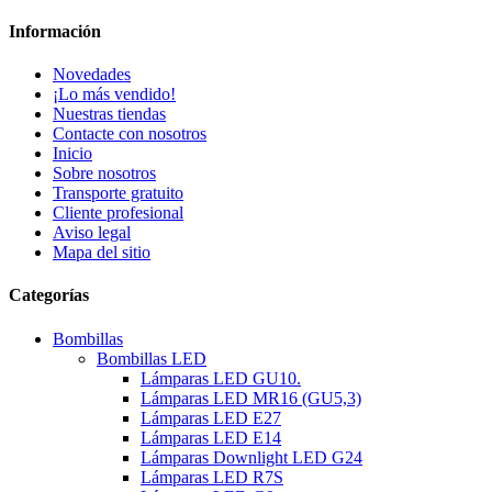
Información
Novedades
¡Lo más vendido!
Nuestras tiendas
Contacte con nosotros
Inicio
Sobre nosotros
Transporte gratuito
Cliente profesional
Aviso legal
Mapa del sitio
Categorías
Bombillas
Bombillas LED
Lámparas LED GU10.
Lámparas LED MR16 (GU5,3)
Lámparas LED E27
Lámparas LED E14
Lámparas Downlight LED G24
Lámparas LED R7S