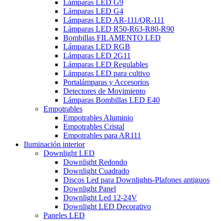
Lámparas LED G9
Lámparas LED G4
Lámparas LED AR-111/QR-111
Lámparas LED R50-R63-R80-R90
Bombillas FILAMENTO LED
Lámparas LED RGB
Lámparas LED 2G11
Lámparas LED Regulables
Lámparas LED para cultivo
Portalámparas y Accesorios
Detectores de Movimiento
Lámparas Bombillas LED E40
Empotrables
Empotrables Aluminio
Empotrables Cristal
Empotrables para AR111
Iluminación interior
Downlight LED
Downlight Redondo
Downlight Cuadrado
Discos Led para Downlights-Plafones antiguos
Downlight Panel
Downlight Led 12-24V
Downlight LED Decorativo
Paneles LED