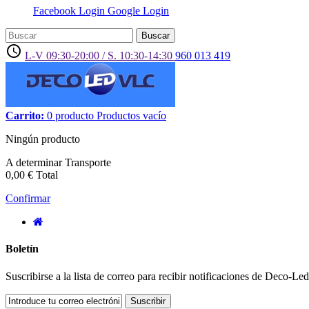
Facebook Login
Google Login
Buscar
access_time
L-V 09:30-20:00 / S. 10:30-14:30
960 013 419
Carrito:
0
producto
Productos
vacío
Ningún producto
A determinar
Transporte
0,00 €
Total
Confirmar
Boletín
Suscribirse a la lista de correo para recibir notificaciones de Deco-L
Suscribir