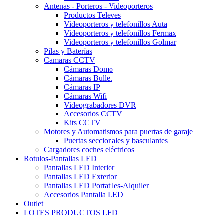
Antenas - Porteros - Videoporteros
Productos Televes
Videoporteros y telefonillos Auta
Videoporteros y telefonillos Fermax
Videoporteros y telefonillos Golmar
Pilas y Baterías
Camaras CCTV
Cámaras Domo
Cámaras Bullet
Cámaras IP
Cámaras Wifi
Videograbadores DVR
Accesorios CCTV
Kits CCTV
Motores y Automatismos para puertas de garaje
Puertas seccionales y basculantes
Cargadores coches eléctricos
Rotulos-Pantallas LED
Pantallas LED Interior
Pantallas LED Exterior
Pantallas LED Portatiles-Alquiler
Accesorios Pantalla LED
Outlet
LOTES PRODUCTOS LED