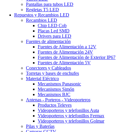
Pantallas para tubos LED
Regletas T5 LED
Repuestos y Recambios LED
Recambios LED
Chip LED Cob
Placas Led SMD
Drivers para LED
Fuentes de alimentación
Fuentes de Alimentación a 12V
Fuentes de Alimentación 24V
Fuentes de Alimentación de Exterior IP67
Fuentes de Alimentación 5V
Conectores y Cableados
Torretas y bases de enchufes
Material Eléctrico
Mecanismos Panasonic
Mecanismos Simón
Mecanismos BJC
Antenas - Porteros - Videoporteros
Productos Televes
Videoporteros y telefonillos Auta
Videoporteros y telefonillos Fermax
Videoporteros y telefonillos Golmar
Pilas y Baterías
Camaras CCTV