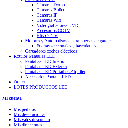
Cámaras Domo
Cámaras Bullet
Cámaras IP
Cámaras Wifi
Videograbadores DVR
Accesorios CCTV
Kits CCTV
Motores y Automatismos para puertas de garaje
Puertas seccionales y basculantes
Cargadores coches eléctricos
Rotulos-Pantallas LED
Pantallas LED Interior
Pantallas LED Exterior
Pantallas LED Portatiles-Alquiler
Accesorios Pantalla LED
Outlet
LOTES PRODUCTOS LED
Mi cuenta
Mis pedidos
Mis devoluciones
Mis vales descuento
Mis direcciones