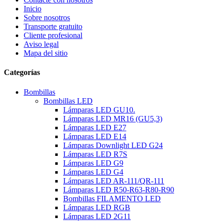
Inicio
Sobre nosotros
Transporte gratuito
Cliente profesional
Aviso legal
Mapa del sitio
Categorías
Bombillas
Bombillas LED
Lámparas LED GU10.
Lámparas LED MR16 (GU5,3)
Lámparas LED E27
Lámparas LED E14
Lámparas Downlight LED G24
Lámparas LED R7S
Lámparas LED G9
Lámparas LED G4
Lámparas LED AR-111/QR-111
Lámparas LED R50-R63-R80-R90
Bombillas FILAMENTO LED
Lámparas LED RGB
Lámparas LED 2G11