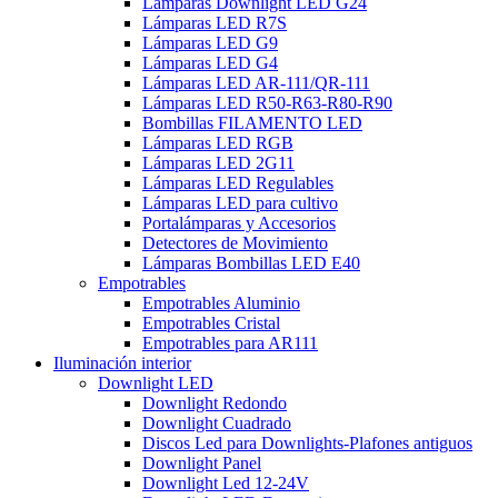
Lámparas Downlight LED G24
Lámparas LED R7S
Lámparas LED G9
Lámparas LED G4
Lámparas LED AR-111/QR-111
Lámparas LED R50-R63-R80-R90
Bombillas FILAMENTO LED
Lámparas LED RGB
Lámparas LED 2G11
Lámparas LED Regulables
Lámparas LED para cultivo
Portalámparas y Accesorios
Detectores de Movimiento
Lámparas Bombillas LED E40
Empotrables
Empotrables Aluminio
Empotrables Cristal
Empotrables para AR111
Iluminación interior
Downlight LED
Downlight Redondo
Downlight Cuadrado
Discos Led para Downlights-Plafones antiguos
Downlight Panel
Downlight Led 12-24V