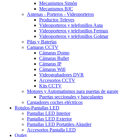
Mecanismos Simón
Mecanismos BJC
Antenas - Porteros - Videoporteros
Productos Televes
Videoporteros y telefonillos Auta
Videoporteros y telefonillos Fermax
Videoporteros y telefonillos Golmar
Pilas y Baterías
Camaras CCTV
Cámaras Domo
Cámaras Bullet
Cámaras IP
Cámaras Wifi
Videograbadores DVR
Accesorios CCTV
Kits CCTV
Motores y Automatismos para puertas de garaje
Puertas seccionales y basculantes
Cargadores coches eléctricos
Rotulos-Pantallas LED
Pantallas LED Interior
Pantallas LED Exterior
Pantallas LED Portatiles-Alquiler
Accesorios Pantalla LED
Outlet