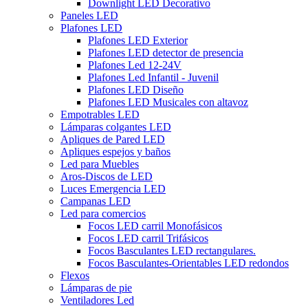
Downlight LED Decorativo
Paneles LED
Plafones LED
Plafones LED Exterior
Plafones LED detector de presencia
Plafones Led 12-24V
Plafones Led Infantil - Juvenil
Plafones LED Diseño
Plafones LED Musicales con altavoz
Empotrables LED
Lámparas colgantes LED
Apliques de Pared LED
Apliques espejos y baños
Led para Muebles
Aros-Discos de LED
Luces Emergencia LED
Campanas LED
Led para comercios
Focos LED carril Monofásicos
Focos LED carril Trifásicos
Focos Basculantes LED rectangulares.
Focos Basculantes-Orientables LED redondos
Flexos
Lámparas de pie
Ventiladores Led