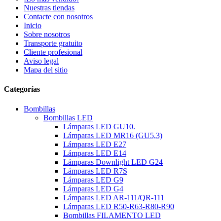
Nuestras tiendas
Contacte con nosotros
Inicio
Sobre nosotros
Transporte gratuito
Cliente profesional
Aviso legal
Mapa del sitio
Categorías
Bombillas
Bombillas LED
Lámparas LED GU10.
Lámparas LED MR16 (GU5,3)
Lámparas LED E27
Lámparas LED E14
Lámparas Downlight LED G24
Lámparas LED R7S
Lámparas LED G9
Lámparas LED G4
Lámparas LED AR-111/QR-111
Lámparas LED R50-R63-R80-R90
Bombillas FILAMENTO LED