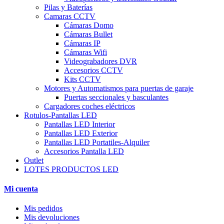
Pilas y Baterías
Camaras CCTV
Cámaras Domo
Cámaras Bullet
Cámaras IP
Cámaras Wifi
Videograbadores DVR
Accesorios CCTV
Kits CCTV
Motores y Automatismos para puertas de garaje
Puertas seccionales y basculantes
Cargadores coches eléctricos
Rotulos-Pantallas LED
Pantallas LED Interior
Pantallas LED Exterior
Pantallas LED Portatiles-Alquiler
Accesorios Pantalla LED
Outlet
LOTES PRODUCTOS LED
Mi cuenta
Mis pedidos
Mis devoluciones