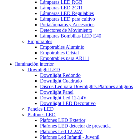
Lámparas LED RGB
Lámparas LED 2G11
Lámparas LED Regulables
Lámparas LED para cultivo
Portalámparas y Accesorios
Detectores de Movimiento
Lámparas Bombillas LED E40
Empotrables
Empotrables Aluminio
Empotrables Cristal
Empotrables para AR111
Iluminación interior
Downlight LED
Downlight Redondo
Downlight Cuadrado
Discos Led para Downlights-Plafones antiguos
Downlight Panel
Downlight Led 12-24V
Downlight LED Decorativo
Paneles LED
Plafones LED
Plafones LED Exterior
Plafones LED detector de presencia
Plafones Led 12-24V
Plafones Led Infantil - Juvenil