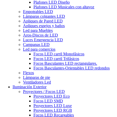
Plafones LED Diseño
Plafones LED Musicales con altavoz
Empotrables LED
Lámparas colgantes LED
Apliques de Pared LED
Apliques espejos y baños
Led para Muebles
Aros-Discos de LED
Luces Emergencia LED
Campanas LED
Led para comercios
Focos LED carril Monofásicos
Focos LED carril Trifásicos
Focos Basculantes LED rectangulares.
Focos Basculantes-Orientables LED redondos
Flexos
Lámparas de pie
Ventiladores Led
Iluminación Exterior
Proyectores / Focos LED
Proyectores LED Eco
Focos LED SMD
Proyectores LED Luxe
Proyectores LED RGB
Focos LED Recargables