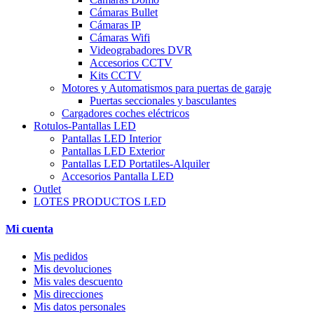
Cámaras Bullet
Cámaras IP
Cámaras Wifi
Videograbadores DVR
Accesorios CCTV
Kits CCTV
Motores y Automatismos para puertas de garaje
Puertas seccionales y basculantes
Cargadores coches eléctricos
Rotulos-Pantallas LED
Pantallas LED Interior
Pantallas LED Exterior
Pantallas LED Portatiles-Alquiler
Accesorios Pantalla LED
Outlet
LOTES PRODUCTOS LED
Mi cuenta
Mis pedidos
Mis devoluciones
Mis vales descuento
Mis direcciones
Mis datos personales