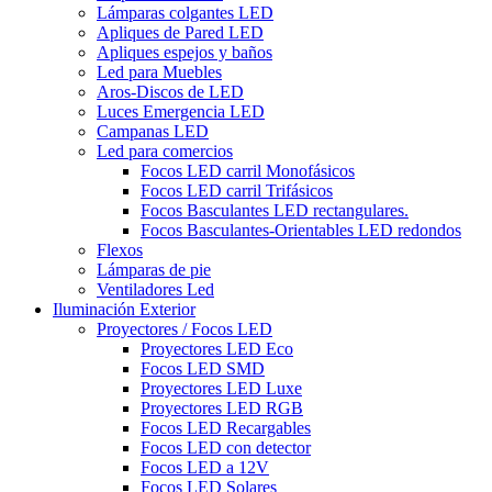
Lámparas colgantes LED
Apliques de Pared LED
Apliques espejos y baños
Led para Muebles
Aros-Discos de LED
Luces Emergencia LED
Campanas LED
Led para comercios
Focos LED carril Monofásicos
Focos LED carril Trifásicos
Focos Basculantes LED rectangulares.
Focos Basculantes-Orientables LED redondos
Flexos
Lámparas de pie
Ventiladores Led
Iluminación Exterior
Proyectores / Focos LED
Proyectores LED Eco
Focos LED SMD
Proyectores LED Luxe
Proyectores LED RGB
Focos LED Recargables
Focos LED con detector
Focos LED a 12V
Focos LED Solares