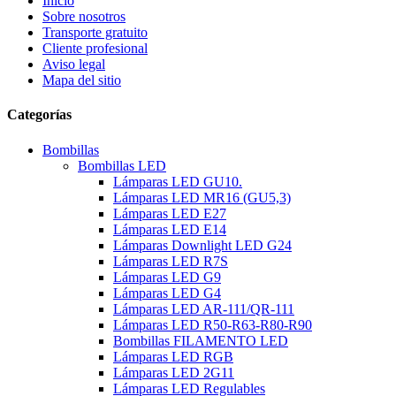
Inicio
Sobre nosotros
Transporte gratuito
Cliente profesional
Aviso legal
Mapa del sitio
Categorías
Bombillas
Bombillas LED
Lámparas LED GU10.
Lámparas LED MR16 (GU5,3)
Lámparas LED E27
Lámparas LED E14
Lámparas Downlight LED G24
Lámparas LED R7S
Lámparas LED G9
Lámparas LED G4
Lámparas LED AR-111/QR-111
Lámparas LED R50-R63-R80-R90
Bombillas FILAMENTO LED
Lámparas LED RGB
Lámparas LED 2G11
Lámparas LED Regulables