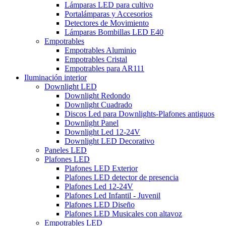
Lámparas LED para cultivo
Portalámparas y Accesorios
Detectores de Movimiento
Lámparas Bombillas LED E40
Empotrables
Empotrables Aluminio
Empotrables Cristal
Empotrables para AR111
Iluminación interior
Downlight LED
Downlight Redondo
Downlight Cuadrado
Discos Led para Downlights-Plafones antiguos
Downlight Panel
Downlight Led 12-24V
Downlight LED Decorativo
Paneles LED
Plafones LED
Plafones LED Exterior
Plafones LED detector de presencia
Plafones Led 12-24V
Plafones Led Infantil - Juvenil
Plafones LED Diseño
Plafones LED Musicales con altavoz
Empotrables LED