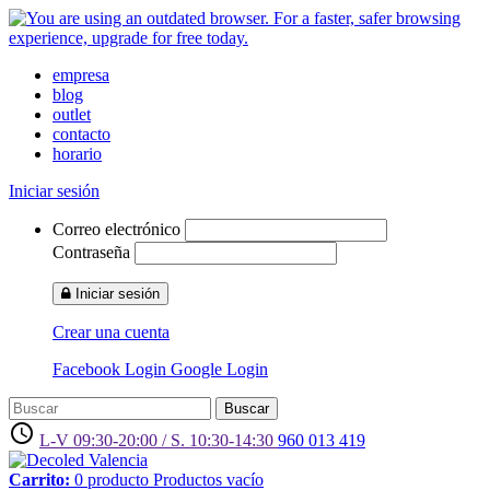
empresa
blog
outlet
contacto
horario
Iniciar sesión
Correo electrónico
Contraseña
Iniciar sesión
Crear una cuenta
Facebook Login
Google Login
Buscar
access_time
L-V 09:30-20:00 / S. 10:30-14:30
960 013 419
Carrito:
0
producto
Productos
vacío