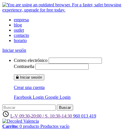
empresa
blog
outlet
contacto
horario
Iniciar sesión
Correo electrónico
Contraseña
Iniciar sesión
Crear una cuenta
Facebook Login
Google Login
Buscar
access_time
L-V 09:30-20:00 / S. 10:30-14:30
960 013 419
Carrito:
0
producto
Productos
vacío