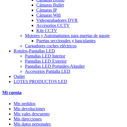
Cámaras Bullet
Cámaras IP
Cámaras Wifi
Videograbadores DVR
Accesorios CCTV
Kits CCTV
Motores y Automatismos para puertas de garaje
Puertas seccionales y basculantes
Cargadores coches eléctricos
Rotulos-Pantallas LED
Pantallas LED Interior
Pantallas LED Exterior
Pantallas LED Portatiles-Alquiler
Accesorios Pantalla LED
Outlet
LOTES PRODUCTOS LED
Mi cuenta
Mis pedidos
Mis devoluciones
Mis vales descuento
Mis direcciones
Mis datos personales