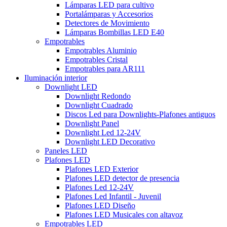
Lámparas LED para cultivo
Portalámparas y Accesorios
Detectores de Movimiento
Lámparas Bombillas LED E40
Empotrables
Empotrables Aluminio
Empotrables Cristal
Empotrables para AR111
Iluminación interior
Downlight LED
Downlight Redondo
Downlight Cuadrado
Discos Led para Downlights-Plafones antiguos
Downlight Panel
Downlight Led 12-24V
Downlight LED Decorativo
Paneles LED
Plafones LED
Plafones LED Exterior
Plafones LED detector de presencia
Plafones Led 12-24V
Plafones Led Infantil - Juvenil
Plafones LED Diseño
Plafones LED Musicales con altavoz
Empotrables LED