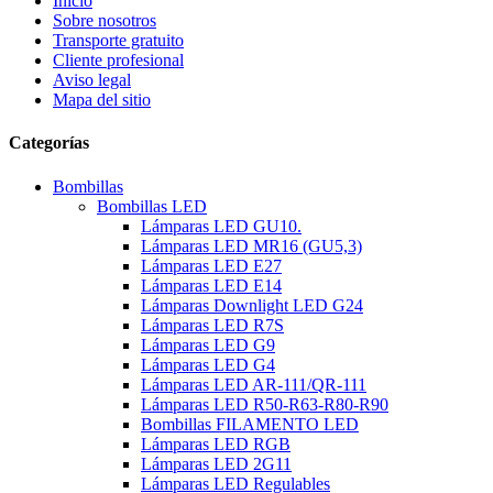
Inicio
Sobre nosotros
Transporte gratuito
Cliente profesional
Aviso legal
Mapa del sitio
Categorías
Bombillas
Bombillas LED
Lámparas LED GU10.
Lámparas LED MR16 (GU5,3)
Lámparas LED E27
Lámparas LED E14
Lámparas Downlight LED G24
Lámparas LED R7S
Lámparas LED G9
Lámparas LED G4
Lámparas LED AR-111/QR-111
Lámparas LED R50-R63-R80-R90
Bombillas FILAMENTO LED
Lámparas LED RGB
Lámparas LED 2G11
Lámparas LED Regulables