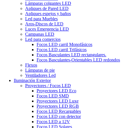
Lámparas colgantes LED
Apliques de Pared LED
Apliques espejos y baños
Led para Muebles
Aros-Discos de LED
Luces Emergencia LED
Campanas LED
Led para comercios
Focos LED carril Monofásicos
Focos LED carril Trifásicos
Focos Basculantes LED rectangulares.
Focos Basculantes-Orientables LED redondos
Flexos
Lámparas de pie
Ventiladores Led
Iluminación Exterior
Proyectores / Focos LED
Proyectores LED Eco
Focos LED SMD
Proyectores LED Luxe
Proyectores LED RGB
Focos LED Recargables
Focos LED con detector
Focos LED a 12V
Focos LED Solares