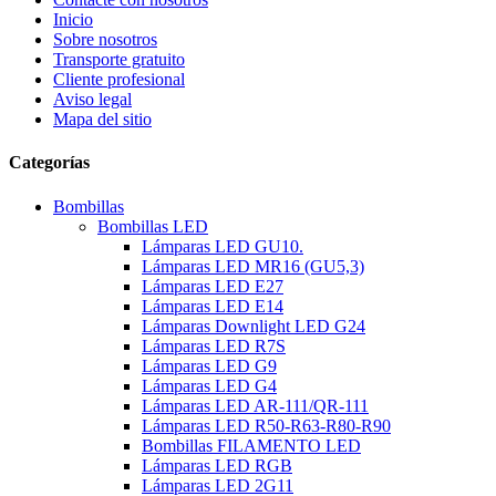
Inicio
Sobre nosotros
Transporte gratuito
Cliente profesional
Aviso legal
Mapa del sitio
Categorías
Bombillas
Bombillas LED
Lámparas LED GU10.
Lámparas LED MR16 (GU5,3)
Lámparas LED E27
Lámparas LED E14
Lámparas Downlight LED G24
Lámparas LED R7S
Lámparas LED G9
Lámparas LED G4
Lámparas LED AR-111/QR-111
Lámparas LED R50-R63-R80-R90
Bombillas FILAMENTO LED
Lámparas LED RGB
Lámparas LED 2G11