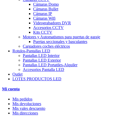
Cámaras Domo
Cámaras Bullet
Cámaras IP
Cámaras Wifi
Videograbadores DVR
Accesorios CCTV
Kits CCTV
Motores y Automatismos para puertas de garaje
Puertas seccionales y basculantes
Cargadores coches eléctricos
Rotulos-Pantallas LED
Pantallas LED Interior
Pantallas LED Exterior
Pantallas LED Portatiles-Alquiler
Accesorios Pantalla LED
Outlet
LOTES PRODUCTOS LED
Mi cuenta
Mis pedidos
Mis devoluciones
Mis vales descuento
Mis direcciones