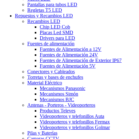
Pantallas para tubos LED
Regletas T5 LED
Repuestos y Recambios LED
Recambios LED
Chip LED Cob
Placas Led SMD
Drivers para LED
Fuentes de alimentación
Fuentes de Alimentación a 12V
Fuentes de Alimentación 24V
Fuentes de Alimentación de Exterior IP67
Fuentes de Alimentación 5V
Conectores y Cableados
Torretas y bases de enchufes
Material Eléctrico
Mecanismos Panasonic
Mecanismos Simón
Mecanismos BJC
Antenas - Porteros - Videoporteros
Productos Televes
Videoporteros y telefonillos Auta
Videoporteros y telefonillos Fermax
Videoporteros y telefonillos Golmar
Pilas y Baterías
Camaras CCTV