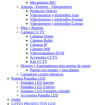
Mecanismos BJC
Antenas - Porteros - Videoporteros
Productos Televes
Videoporteros y telefonillos Auta
Videoporteros y telefonillos Fermax
Videoporteros y telefonillos Golmar
Pilas y Baterías
Camaras CCTV
Cámaras Domo
Cámaras Bullet
Cámaras IP
Cámaras Wifi
Videograbadores DVR
Accesorios CCTV
Kits CCTV
Motores y Automatismos para puertas de garaje
Puertas seccionales y basculantes
Cargadores coches eléctricos
Rotulos-Pantallas LED
Pantallas LED Interior
Pantallas LED Exterior
Pantallas LED Portatiles-Alquiler
Accesorios Pantalla LED
Outlet
LOTES PRODUCTOS LED