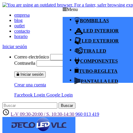
Menu
empresa
blog
BOMBILLAS
outlet
LED INTERIOR
contacto
horario
LED EXTERIOR
Iniciar sesión
TIRA LED
Correo electrónico
COMPONENTES
Contraseña
TUBO-REGLETA
Iniciar sesión
PANTALLA LED
Crear una cuenta
Facebook Login
Google Login
Buscar
access_time
L-V 09:30-20:00 / S. 10:30-14:30
960 013 419