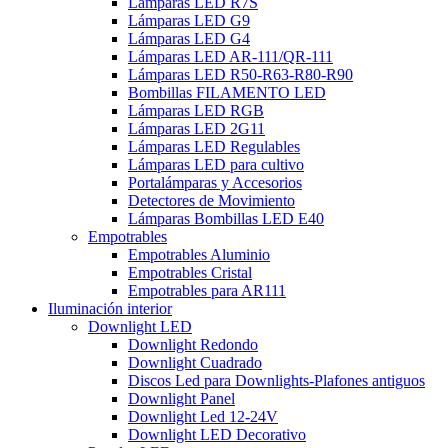
Lámparas LED R7S
Lámparas LED G9
Lámparas LED G4
Lámparas LED AR-111/QR-111
Lámparas LED R50-R63-R80-R90
Bombillas FILAMENTO LED
Lámparas LED RGB
Lámparas LED 2G11
Lámparas LED Regulables
Lámparas LED para cultivo
Portalámparas y Accesorios
Detectores de Movimiento
Lámparas Bombillas LED E40
Empotrables
Empotrables Aluminio
Empotrables Cristal
Empotrables para AR111
Iluminación interior
Downlight LED
Downlight Redondo
Downlight Cuadrado
Discos Led para Downlights-Plafones antiguos
Downlight Panel
Downlight Led 12-24V
Downlight LED Decorativo