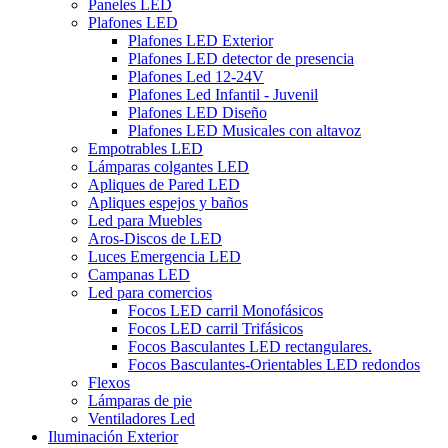
Paneles LED
Plafones LED
Plafones LED Exterior
Plafones LED detector de presencia
Plafones Led 12-24V
Plafones Led Infantil - Juvenil
Plafones LED Diseño
Plafones LED Musicales con altavoz
Empotrables LED
Lámparas colgantes LED
Apliques de Pared LED
Apliques espejos y baños
Led para Muebles
Aros-Discos de LED
Luces Emergencia LED
Campanas LED
Led para comercios
Focos LED carril Monofásicos
Focos LED carril Trifásicos
Focos Basculantes LED rectangulares.
Focos Basculantes-Orientables LED redondos
Flexos
Lámparas de pie
Ventiladores Led
Iluminación Exterior