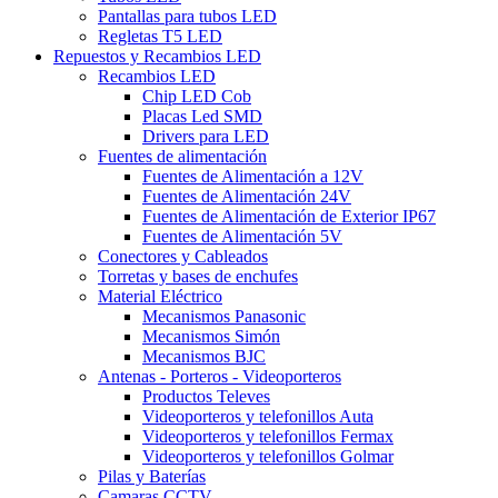
Pantallas para tubos LED
Regletas T5 LED
Repuestos y Recambios LED
Recambios LED
Chip LED Cob
Placas Led SMD
Drivers para LED
Fuentes de alimentación
Fuentes de Alimentación a 12V
Fuentes de Alimentación 24V
Fuentes de Alimentación de Exterior IP67
Fuentes de Alimentación 5V
Conectores y Cableados
Torretas y bases de enchufes
Material Eléctrico
Mecanismos Panasonic
Mecanismos Simón
Mecanismos BJC
Antenas - Porteros - Videoporteros
Productos Televes
Videoporteros y telefonillos Auta
Videoporteros y telefonillos Fermax
Videoporteros y telefonillos Golmar
Pilas y Baterías
Camaras CCTV