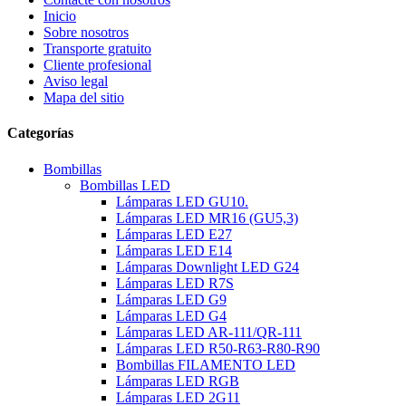
Inicio
Sobre nosotros
Transporte gratuito
Cliente profesional
Aviso legal
Mapa del sitio
Categorías
Bombillas
Bombillas LED
Lámparas LED GU10.
Lámparas LED MR16 (GU5,3)
Lámparas LED E27
Lámparas LED E14
Lámparas Downlight LED G24
Lámparas LED R7S
Lámparas LED G9
Lámparas LED G4
Lámparas LED AR-111/QR-111
Lámparas LED R50-R63-R80-R90
Bombillas FILAMENTO LED
Lámparas LED RGB
Lámparas LED 2G11