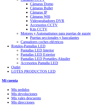
Cámaras Domo
Cámaras Bullet
Cámaras IP
Cámaras Wifi
Videograbadores DVR
Accesorios CCTV
Kits CCTV
Motores y Automatismos para puertas de garaje
Puertas seccionales y basculantes
Cargadores coches eléctricos
Rotulos-Pantallas LED
Pantallas LED Interior
Pantallas LED Exterior
Pantallas LED Portatiles-Alquiler
Accesorios Pantalla LED
Outlet
LOTES PRODUCTOS LED
Mi cuenta
Mis pedidos
Mis devoluciones
Mis vales descuento
Mis direcciones