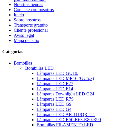
Nuestras tiendas
Contacte con nosotros
Inicio
Sobre nosotros
Transporte gratuito
Cliente profesional
Aviso legal
Mapa del sitio
Categorías
Bombillas
Bombillas LED
Lámparas LED GU10.
Lámparas LED MR16 (GU5,3)
Lámparas LED E27
Lámparas LED E14
Lámparas Downlight LED G24
Lámparas LED R7S
Lámparas LED G9
Lámparas LED G4
Lámparas LED AR-111/QR-111
Lámparas LED R50-R63-R80-R90
Bombillas FILAMENTO LED