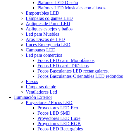
Plafones LED Diseño
Plafones LED Musicales con altavoz
Empotrables LED
Lámparas colgantes LED
Apliques de Pared LED
Apliques espejos y baños
Led para Muebles
Aros-Discos de LED
Luces Emergencia LED
Campanas LED
Led para comercios
Focos LED carril Monofásicos
Focos LED carril Trifásicos
Focos Basculantes LED rectangulares.
Focos Basculantes-Orientables LED redondos
Flexos
Lámparas de pie
Ventiladores Led
Iluminación Exterior
Proyectores / Focos LED
Proyectores LED Eco
Focos LED SMD
Proyectores LED Luxe
Proyectores LED RGB
Focos LED Recargables