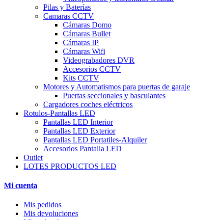
Pilas y Baterías
Camaras CCTV
Cámaras Domo
Cámaras Bullet
Cámaras IP
Cámaras Wifi
Videograbadores DVR
Accesorios CCTV
Kits CCTV
Motores y Automatismos para puertas de garaje
Puertas seccionales y basculantes
Cargadores coches eléctricos
Rotulos-Pantallas LED
Pantallas LED Interior
Pantallas LED Exterior
Pantallas LED Portatiles-Alquiler
Accesorios Pantalla LED
Outlet
LOTES PRODUCTOS LED
Mi cuenta
Mis pedidos
Mis devoluciones