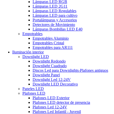
Lámparas LED RGB
Lámparas LED 2G11
Lámparas LED Regulables
Lámparas LED para cultivo
Portalámparas y Accesorios
Detectores de Movimiento
Lámparas Bombillas LED E40
Empotrables
Empotrables Aluminio
Empotrables Cristal
Empotrables para AR111
Iluminación interior
Downlight LED
Downlight Redondo
Downlight Cuadrado
Discos Led para Downlights-Plafones antiguos
Downlight Panel
Downlight Led 12-24V
Downlight LED Decorativo
Paneles LED
Plafones LED
Plafones LED Exterior
Plafones LED detector de presencia
Plafones Led 12-24V
Plafones Led Infantil - Juvenil