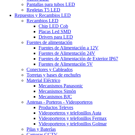
Pantallas para tubos LED
Regletas T5 LED
Repuestos y Recambios LED
Recambios LED
Chip LED Cob
Placas Led SMD
Drivers para LED
Fuentes de alimentación
Fuentes de Alimentación a 12V
Fuentes de Alimentación 24V
Fuentes de Alimentación de Exterior IP67
Fuentes de Alimentación 5V
Conectores y Cableados
Torretas y bases de enchufes
Material Eléctrico
Mecanismos Panasonic
Mecanismos Simón
Mecanismos BJC
Antenas - Porteros - Videoporteros
Productos Televes
Videoporteros y telefonillos Auta
Videoporteros y telefonillos Fermax
Videoporteros y telefonillos Golmar
Pilas y Baterías
Camaras CCTV