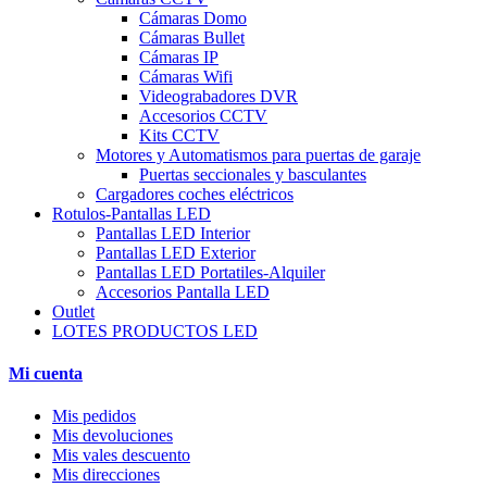
Cámaras Domo
Cámaras Bullet
Cámaras IP
Cámaras Wifi
Videograbadores DVR
Accesorios CCTV
Kits CCTV
Motores y Automatismos para puertas de garaje
Puertas seccionales y basculantes
Cargadores coches eléctricos
Rotulos-Pantallas LED
Pantallas LED Interior
Pantallas LED Exterior
Pantallas LED Portatiles-Alquiler
Accesorios Pantalla LED
Outlet
LOTES PRODUCTOS LED
Mi cuenta
Mis pedidos
Mis devoluciones
Mis vales descuento
Mis direcciones