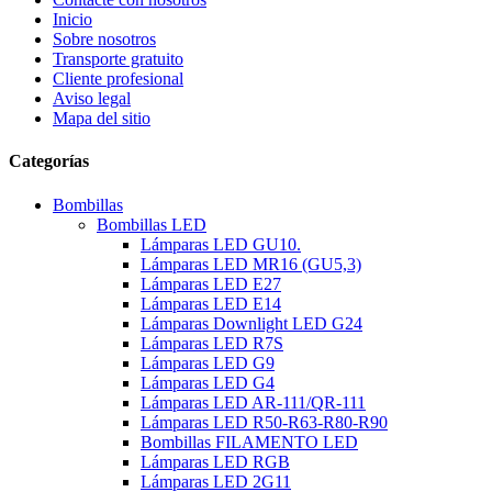
Inicio
Sobre nosotros
Transporte gratuito
Cliente profesional
Aviso legal
Mapa del sitio
Categorías
Bombillas
Bombillas LED
Lámparas LED GU10.
Lámparas LED MR16 (GU5,3)
Lámparas LED E27
Lámparas LED E14
Lámparas Downlight LED G24
Lámparas LED R7S
Lámparas LED G9
Lámparas LED G4
Lámparas LED AR-111/QR-111
Lámparas LED R50-R63-R80-R90
Bombillas FILAMENTO LED
Lámparas LED RGB
Lámparas LED 2G11