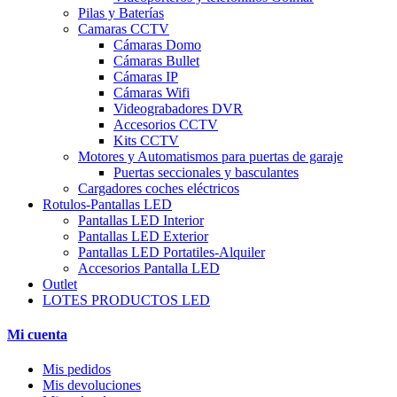
Pilas y Baterías
Camaras CCTV
Cámaras Domo
Cámaras Bullet
Cámaras IP
Cámaras Wifi
Videograbadores DVR
Accesorios CCTV
Kits CCTV
Motores y Automatismos para puertas de garaje
Puertas seccionales y basculantes
Cargadores coches eléctricos
Rotulos-Pantallas LED
Pantallas LED Interior
Pantallas LED Exterior
Pantallas LED Portatiles-Alquiler
Accesorios Pantalla LED
Outlet
LOTES PRODUCTOS LED
Mi cuenta
Mis pedidos
Mis devoluciones