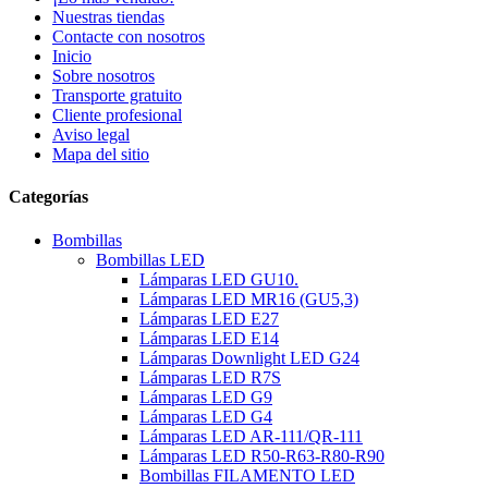
Nuestras tiendas
Contacte con nosotros
Inicio
Sobre nosotros
Transporte gratuito
Cliente profesional
Aviso legal
Mapa del sitio
Categorías
Bombillas
Bombillas LED
Lámparas LED GU10.
Lámparas LED MR16 (GU5,3)
Lámparas LED E27
Lámparas LED E14
Lámparas Downlight LED G24
Lámparas LED R7S
Lámparas LED G9
Lámparas LED G4
Lámparas LED AR-111/QR-111
Lámparas LED R50-R63-R80-R90
Bombillas FILAMENTO LED