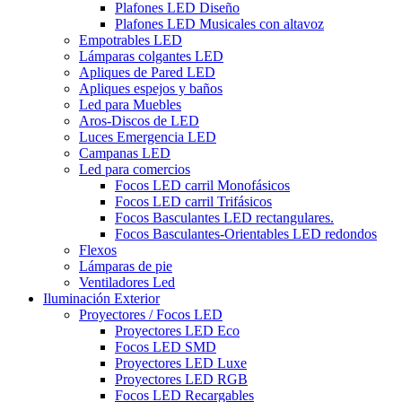
Plafones LED Diseño
Plafones LED Musicales con altavoz
Empotrables LED
Lámparas colgantes LED
Apliques de Pared LED
Apliques espejos y baños
Led para Muebles
Aros-Discos de LED
Luces Emergencia LED
Campanas LED
Led para comercios
Focos LED carril Monofásicos
Focos LED carril Trifásicos
Focos Basculantes LED rectangulares.
Focos Basculantes-Orientables LED redondos
Flexos
Lámparas de pie
Ventiladores Led
Iluminación Exterior
Proyectores / Focos LED
Proyectores LED Eco
Focos LED SMD
Proyectores LED Luxe
Proyectores LED RGB
Focos LED Recargables