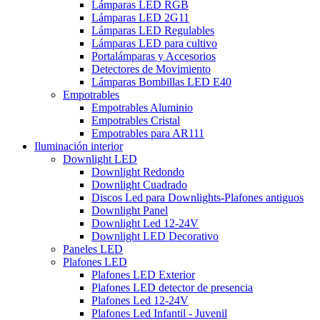
Lámparas LED RGB
Lámparas LED 2G11
Lámparas LED Regulables
Lámparas LED para cultivo
Portalámparas y Accesorios
Detectores de Movimiento
Lámparas Bombillas LED E40
Empotrables
Empotrables Aluminio
Empotrables Cristal
Empotrables para AR111
Iluminación interior
Downlight LED
Downlight Redondo
Downlight Cuadrado
Discos Led para Downlights-Plafones antiguos
Downlight Panel
Downlight Led 12-24V
Downlight LED Decorativo
Paneles LED
Plafones LED
Plafones LED Exterior
Plafones LED detector de presencia
Plafones Led 12-24V
Plafones Led Infantil - Juvenil