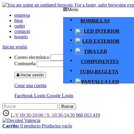
Menu
empresa
blog
BOMBILLAS
outlet
LED INTERIOR
contacto
horario
LED EXTERIOR
Iniciar sesión
TIRA LED
Correo electrónico
COMPONENTES
Contraseña
TUBO-REGLETA
Iniciar sesión
PANTALLA LED
Crear una cuenta
Facebook Login
Google Login
Buscar
access_time
L-V 09:30-20:00 / S. 10:30-14:30
960 013 419
Carrito:
0
producto
Productos
vacío