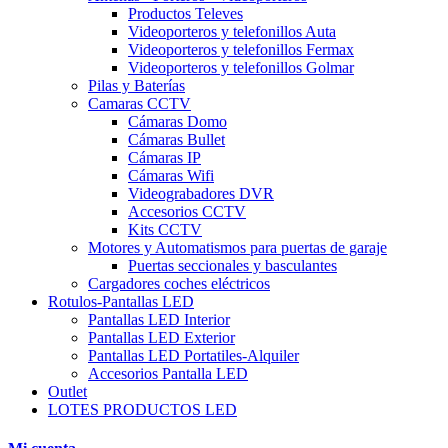
Productos Televes
Videoporteros y telefonillos Auta
Videoporteros y telefonillos Fermax
Videoporteros y telefonillos Golmar
Pilas y Baterías
Camaras CCTV
Cámaras Domo
Cámaras Bullet
Cámaras IP
Cámaras Wifi
Videograbadores DVR
Accesorios CCTV
Kits CCTV
Motores y Automatismos para puertas de garaje
Puertas seccionales y basculantes
Cargadores coches eléctricos
Rotulos-Pantallas LED
Pantallas LED Interior
Pantallas LED Exterior
Pantallas LED Portatiles-Alquiler
Accesorios Pantalla LED
Outlet
LOTES PRODUCTOS LED