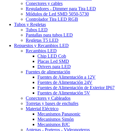
Conectores y cables
Reguladores - Dimmer para Tira LED
Módulos de Led SMD 5050-5730
Controlador Tira LED RGB
Tubos y Regletas
Tubos LED
Pantallas para tubos LED
Regletas T5 LED
Repuestos y Recambios LED
Recambios LED
Chip LED Cob
Placas Led SMD
Drivers para LED
Fuentes de alimentación
Fuentes de Alimentación a 12V
Fuentes de Alimentación 24V
Fuentes de Alimentación de Exterior IP67
Fuentes de Alimentación 5V
Conectores y Cableados
Torretas y bases de enchufes
Material Eléctrico
Mecanismos Panasonic
Mecanismos Simón
Mecanismos BJC
Antenas - Porteros - Videoporteros