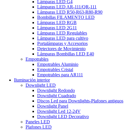
Lámparas LED G4
Lámparas LED AR-111/QR-111
Lámparas LED R50-R63-R80-R90
Bombillas FILAMENTO LED
Lámparas LED RGB
Lámparas LED 2G11
Lámparas LED Regulables
Lámparas LED para cultivo
Portalámparas y Accesorios
Detectores de Movimiento
Lámparas Bombillas LED E40
Empotrables
Empotrables Aluminio
Empotrables Cristal
Empotrables para AR111
Iluminación interior
Downlight LED
Downlight Redondo
Downlight Cuadrado
Discos Led para Downlights-Plafones antiguos
Downlight Panel
Downlight Led 12-24V
Downlight LED Decorativo
Paneles LED
Plafones LED