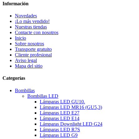
Información
Novedades
¡Lo más vendido!
Nuestras tiendas
Contacte con nosotros
Inicio
Sobre nosotros
Transporte gratuito
Cliente profesional
Aviso legal
Mapa del sitio
Categorías
Bombillas
Bombillas LED
Lámparas LED GU10.
Lámparas LED MR16 (GU5,3)
Lámparas LED E27
Lámparas LED E14
Lámparas Downlight LED G24
Lámparas LED R7S
Lámparas LED G9