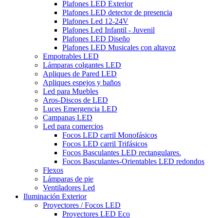
Plafones LED Exterior
Plafones LED detector de presencia
Plafones Led 12-24V
Plafones Led Infantil - Juvenil
Plafones LED Diseño
Plafones LED Musicales con altavoz
Empotrables LED
Lámparas colgantes LED
Apliques de Pared LED
Apliques espejos y baños
Led para Muebles
Aros-Discos de LED
Luces Emergencia LED
Campanas LED
Led para comercios
Focos LED carril Monofásicos
Focos LED carril Trifásicos
Focos Basculantes LED rectangulares.
Focos Basculantes-Orientables LED redondos
Flexos
Lámparas de pie
Ventiladores Led
Iluminación Exterior
Proyectores / Focos LED
Proyectores LED Eco