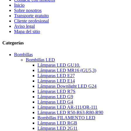
Inicio
Sobre nosotros
Transporte gratuito
Cliente profesional
Aviso legal
Mapa del sitio
Categorías
Bombillas
Bombillas LED
Lámparas LED GU10.
Lámparas LED MR16 (GU5,3)
Lámparas LED E27
Lámparas LED E14
Lámparas Downlight LED G24
Lámparas LED R7S
Lámparas LED G9
Lámparas LED G4
Lámparas LED AR-111/QR-111
Lámparas LED R50-R63-R80-R90
Bombillas FILAMENTO LED
Lámparas LED RGB
Lámparas LED 2G11