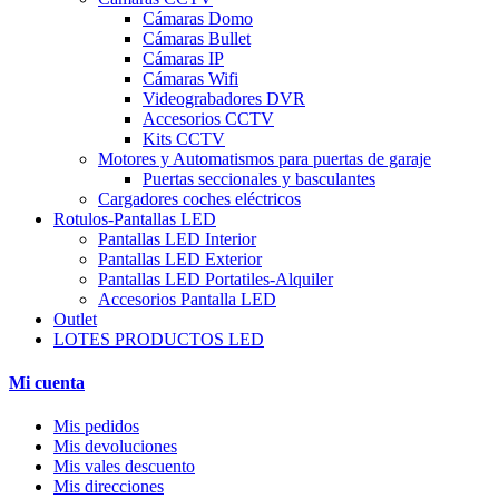
Cámaras Domo
Cámaras Bullet
Cámaras IP
Cámaras Wifi
Videograbadores DVR
Accesorios CCTV
Kits CCTV
Motores y Automatismos para puertas de garaje
Puertas seccionales y basculantes
Cargadores coches eléctricos
Rotulos-Pantallas LED
Pantallas LED Interior
Pantallas LED Exterior
Pantallas LED Portatiles-Alquiler
Accesorios Pantalla LED
Outlet
LOTES PRODUCTOS LED
Mi cuenta
Mis pedidos
Mis devoluciones
Mis vales descuento
Mis direcciones