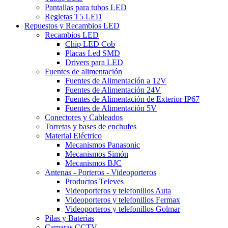
Pantallas para tubos LED
Regletas T5 LED
Repuestos y Recambios LED
Recambios LED
Chip LED Cob
Placas Led SMD
Drivers para LED
Fuentes de alimentación
Fuentes de Alimentación a 12V
Fuentes de Alimentación 24V
Fuentes de Alimentación de Exterior IP67
Fuentes de Alimentación 5V
Conectores y Cableados
Torretas y bases de enchufes
Material Eléctrico
Mecanismos Panasonic
Mecanismos Simón
Mecanismos BJC
Antenas - Porteros - Videoporteros
Productos Televes
Videoporteros y telefonillos Auta
Videoporteros y telefonillos Fermax
Videoporteros y telefonillos Golmar
Pilas y Baterías
Camaras CCTV