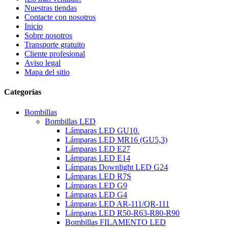
Nuestras tiendas
Contacte con nosotros
Inicio
Sobre nosotros
Transporte gratuito
Cliente profesional
Aviso legal
Mapa del sitio
Categorías
Bombillas
Bombillas LED
Lámparas LED GU10.
Lámparas LED MR16 (GU5,3)
Lámparas LED E27
Lámparas LED E14
Lámparas Downlight LED G24
Lámparas LED R7S
Lámparas LED G9
Lámparas LED G4
Lámparas LED AR-111/QR-111
Lámparas LED R50-R63-R80-R90
Bombillas FILAMENTO LED