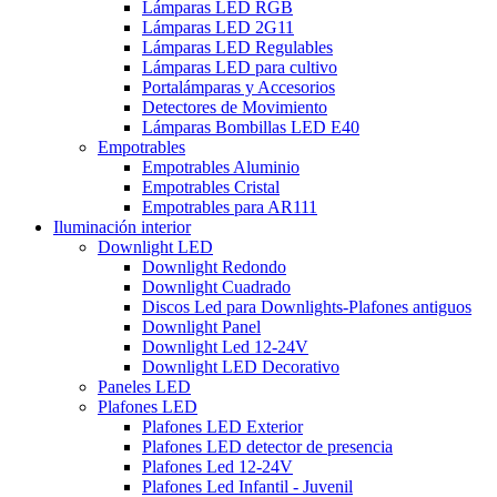
Lámparas LED RGB
Lámparas LED 2G11
Lámparas LED Regulables
Lámparas LED para cultivo
Portalámparas y Accesorios
Detectores de Movimiento
Lámparas Bombillas LED E40
Empotrables
Empotrables Aluminio
Empotrables Cristal
Empotrables para AR111
Iluminación interior
Downlight LED
Downlight Redondo
Downlight Cuadrado
Discos Led para Downlights-Plafones antiguos
Downlight Panel
Downlight Led 12-24V
Downlight LED Decorativo
Paneles LED
Plafones LED
Plafones LED Exterior
Plafones LED detector de presencia
Plafones Led 12-24V
Plafones Led Infantil - Juvenil