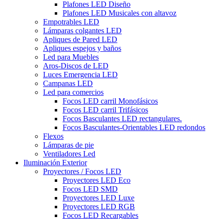
Plafones LED Diseño
Plafones LED Musicales con altavoz
Empotrables LED
Lámparas colgantes LED
Apliques de Pared LED
Apliques espejos y baños
Led para Muebles
Aros-Discos de LED
Luces Emergencia LED
Campanas LED
Led para comercios
Focos LED carril Monofásicos
Focos LED carril Trifásicos
Focos Basculantes LED rectangulares.
Focos Basculantes-Orientables LED redondos
Flexos
Lámparas de pie
Ventiladores Led
Iluminación Exterior
Proyectores / Focos LED
Proyectores LED Eco
Focos LED SMD
Proyectores LED Luxe
Proyectores LED RGB
Focos LED Recargables