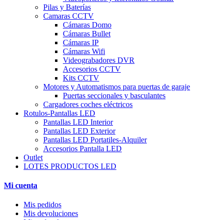
Pilas y Baterías
Camaras CCTV
Cámaras Domo
Cámaras Bullet
Cámaras IP
Cámaras Wifi
Videograbadores DVR
Accesorios CCTV
Kits CCTV
Motores y Automatismos para puertas de garaje
Puertas seccionales y basculantes
Cargadores coches eléctricos
Rotulos-Pantallas LED
Pantallas LED Interior
Pantallas LED Exterior
Pantallas LED Portatiles-Alquiler
Accesorios Pantalla LED
Outlet
LOTES PRODUCTOS LED
Mi cuenta
Mis pedidos
Mis devoluciones