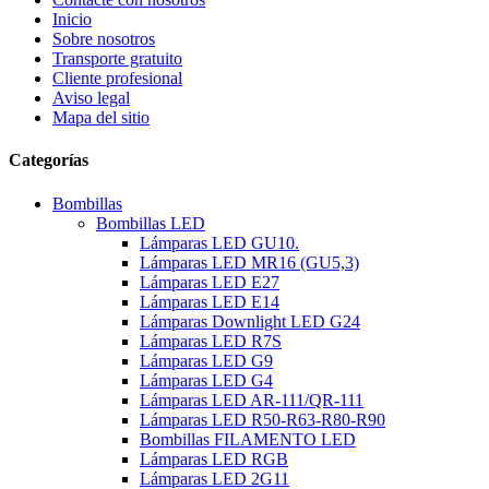
Inicio
Sobre nosotros
Transporte gratuito
Cliente profesional
Aviso legal
Mapa del sitio
Categorías
Bombillas
Bombillas LED
Lámparas LED GU10.
Lámparas LED MR16 (GU5,3)
Lámparas LED E27
Lámparas LED E14
Lámparas Downlight LED G24
Lámparas LED R7S
Lámparas LED G9
Lámparas LED G4
Lámparas LED AR-111/QR-111
Lámparas LED R50-R63-R80-R90
Bombillas FILAMENTO LED
Lámparas LED RGB
Lámparas LED 2G11