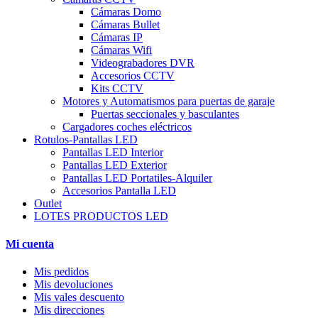
Cámaras Domo
Cámaras Bullet
Cámaras IP
Cámaras Wifi
Videograbadores DVR
Accesorios CCTV
Kits CCTV
Motores y Automatismos para puertas de garaje
Puertas seccionales y basculantes
Cargadores coches eléctricos
Rotulos-Pantallas LED
Pantallas LED Interior
Pantallas LED Exterior
Pantallas LED Portatiles-Alquiler
Accesorios Pantalla LED
Outlet
LOTES PRODUCTOS LED
Mi cuenta
Mis pedidos
Mis devoluciones
Mis vales descuento
Mis direcciones