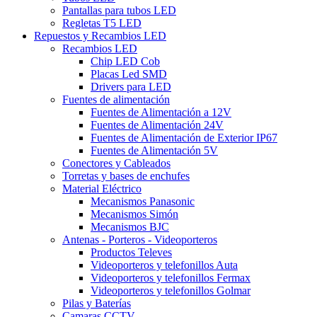
Pantallas para tubos LED
Regletas T5 LED
Repuestos y Recambios LED
Recambios LED
Chip LED Cob
Placas Led SMD
Drivers para LED
Fuentes de alimentación
Fuentes de Alimentación a 12V
Fuentes de Alimentación 24V
Fuentes de Alimentación de Exterior IP67
Fuentes de Alimentación 5V
Conectores y Cableados
Torretas y bases de enchufes
Material Eléctrico
Mecanismos Panasonic
Mecanismos Simón
Mecanismos BJC
Antenas - Porteros - Videoporteros
Productos Televes
Videoporteros y telefonillos Auta
Videoporteros y telefonillos Fermax
Videoporteros y telefonillos Golmar
Pilas y Baterías
Camaras CCTV