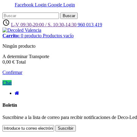
Facebook Login
Google Login
Buscar
access_time
L-V 09:30-20:00 / S. 10:30-14:30
960 013 419
Carrito:
0
producto
Productos
vacío
Ningún producto
A determinar
Transporte
0,00 €
Total
Confirmar
Chat
Boletín
Suscribirse a la lista de correo para recibir notificaciones de Deco-L
Suscribir