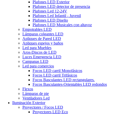
Plafones LED Exterior
Plafones LED detector de presencia
Plafones Led 12-24V
Plafones Led Infantil - Juvenil
Plafones LED Diseño
Plafones LED Musicales con altavoz
Empotrables LED
Lámparas colgantes LED
Apliques de Pared LED
Apliques espejos y baños
Led para Muebles
Aros-Discos de LED
Luces Emergencia LED
Campanas LED
Led para comercios
Focos LED carril Monofásicos
Focos LED carril Trifásicos
Focos Basculantes LED rectangulares.
Focos Basculantes-Orientables LED redondos
Flexos
Lámparas de pie
Ventiladores Led
Iluminación Exterior
Proyectores / Focos LED
Proyectores LED Eco