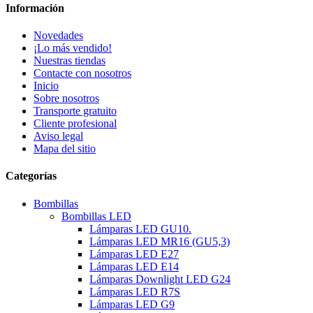
Información
Novedades
¡Lo más vendido!
Nuestras tiendas
Contacte con nosotros
Inicio
Sobre nosotros
Transporte gratuito
Cliente profesional
Aviso legal
Mapa del sitio
Categorías
Bombillas
Bombillas LED
Lámparas LED GU10.
Lámparas LED MR16 (GU5,3)
Lámparas LED E27
Lámparas LED E14
Lámparas Downlight LED G24
Lámparas LED R7S
Lámparas LED G9