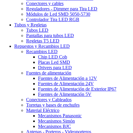
Conectores y cables
Reguladores - Dimmer para Tira LED
Módulos de Led SMD 5050-5730
Controlador Tira LED RGB
Tubos y Regletas
Tubos LED
Pantallas para tubos LED
Regletas T5 LED
Repuestos y Recambios LED
Recambios LED
Chip LED Cob
Placas Led SMD
Drivers para LED
Fuentes de alimentación
Fuentes de Alimentación a 12V
Fuentes de Alimentación 24V
Fuentes de Alimentación de Exterior IP67
Fuentes de Alimentación 5V
Conectores y Cableados
Torretas y bases de enchufes
Material Eléctrico
Mecanismos Panasonic
Mecanismos Simón
Mecanismos BJC
Antenas - Porteros - Videoporteros