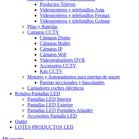
Productos Televes
Videoporteros y telefonillos Auta
Videoporteros y telefonillos Fermax
Videoporteros y telefonillos Golmar
Pilas y Baterías
Camaras CCTV
Cámaras Domo
Cámaras Bullet
Cámaras IP
Cámaras Wifi
Videograbadores DVR
Accesorios CCTV
Kits CCTV
Motores y Automatismos para puertas de garaje
Puertas seccionales y basculantes
Cargadores coches eléctricos
Rotulos-Pantallas LED
Pantallas LED Interior
Pantallas LED Exterior
Pantallas LED Portatiles-Alquiler
Accesorios Pantalla LED
Outlet
LOTES PRODUCTOS LED