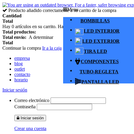
Menu
Producto añadido correctamente a su carrito de la compra
Cantidad
BOMBILLAS
Total
Hay
0
artículos en su carrito.
Hay 1 artículo en su cesta.
LED INTERIOR
Total productos:
Total envío:
A determinar
LED EXTERIOR
Total
Continuar la compra
Ir a la caja
TIRA LED
empresa
COMPONENTES
blog
outlet
TUBO-REGLETA
contacto
horario
PANTALLA LED
Iniciar sesión
Correo electrónico
Contraseña
Iniciar sesión
Crear una cuenta