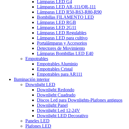
Lámparas LED G4
Lámparas LED AR-111/QR-111
Lámparas LED R50-R63-R80-R90
Bombillas FILAMENTO LED
Lámparas LED RGB
Lámparas LED 2G11
Lámparas LED Regulables
Lámparas LED para cultivo
Portalámparas y Accesorios
Detectores de Movimiento
Lámparas Bombillas LED E40
Empotrables
Empotrables Aluminio
Empotrables Cristal
Empotrables para AR111
Iluminación interior
Downlight LED
Downlight Redondo
Downlight Cuadrado
Discos Led para Downlights-Plafones antiguos
Downlight Panel
Downlight Led 12-24V
Downlight LED Decorativo
Paneles LED
Plafones LED