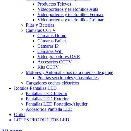
Productos Televes
Videoporteros y telefonillos Auta
Videoporteros y telefonillos Fermax
Videoporteros y telefonillos Golmar
Pilas y Baterías
Camaras CCTV
Cámaras Domo
Cámaras Bullet
Cámaras IP
Cámaras Wifi
Videograbadores DVR
Accesorios CCTV
Kits CCTV
Motores y Automatismos para puertas de garaje
Puertas seccionales y basculantes
Cargadores coches eléctricos
Rotulos-Pantallas LED
Pantallas LED Interior
Pantallas LED Exterior
Pantallas LED Portatiles-Alquiler
Accesorios Pantalla LED
Outlet
LOTES PRODUCTOS LED