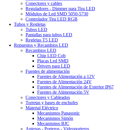
Conectores y cables
Reguladores - Dimmer para Tira LED
Módulos de Led SMD 5050-5730
Controlador Tira LED RGB
Tubos y Regletas
Tubos LED
Pantallas para tubos LED
Regletas T5 LED
Repuestos y Recambios LED
Recambios LED
Chip LED Cob
Placas Led SMD
Drivers para LED
Fuentes de alimentación
Fuentes de Alimentación a 12V
Fuentes de Alimentación 24V
Fuentes de Alimentación de Exterior IP67
Fuentes de Alimentación 5V
Conectores y Cableados
Torretas y bases de enchufes
Material Eléctrico
Mecanismos Panasonic
Mecanismos Simón
Mecanismos BJC
Antenas - Porteros - Videoporteros