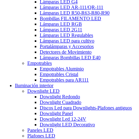
Lámparas LED G4
Lámparas LED AR-111/QR-111
Lámparas LED R50-R63-R80-R90
Bombillas FILAMENTO LED
Lámparas LED RGB
Lámparas LED 2G11
Lámparas LED Regulables
Lámparas LED para cultivo
Portalámparas y Accesorios
Detectores de Movimiento
Lámparas Bombillas LED E40
Empotrables
Empotrables Aluminio
Empotrables Cristal
Empotrables para AR111
Iluminación interior
Downlight LED
Downlight Redondo
Downlight Cuadrado
Discos Led para Downlights-Plafones antiguos
Downlight Panel
Downlight Led 12-24V
Downlight LED Decorativo
Paneles LED
Plafones LED