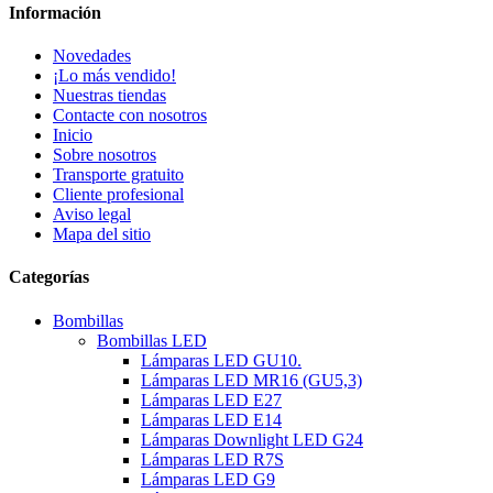
Información
Novedades
¡Lo más vendido!
Nuestras tiendas
Contacte con nosotros
Inicio
Sobre nosotros
Transporte gratuito
Cliente profesional
Aviso legal
Mapa del sitio
Categorías
Bombillas
Bombillas LED
Lámparas LED GU10.
Lámparas LED MR16 (GU5,3)
Lámparas LED E27
Lámparas LED E14
Lámparas Downlight LED G24
Lámparas LED R7S
Lámparas LED G9