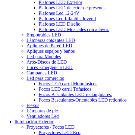
Plafones LED Exterior
Plafones LED detector de presencia
Plafones Led 12-24V
Plafones Led Infantil - Juvenil
Plafones LED Diseño
Plafones LED Musicales con altavoz
Empotrables LED
Lámparas colgantes LED
Apliques de Pared LED
Apliques espejos y baños
Led para Muebles
Aros-Discos de LED
Luces Emergencia LED
Campanas LED
Led para comercios
Focos LED carril Monofásicos
Focos LED carril Trifásicos
Focos Basculantes LED rectangulares.
Focos Basculantes-Orientables LED redondos
Flexos
Lámparas de pie
Ventiladores Led
Iluminación Exterior
Proyectores / Focos LED
Proyectores LED Eco