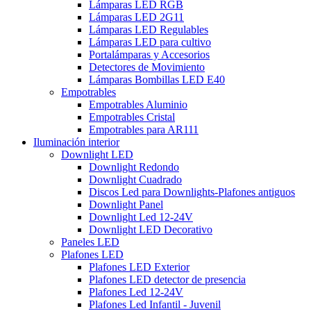
Lámparas LED RGB
Lámparas LED 2G11
Lámparas LED Regulables
Lámparas LED para cultivo
Portalámparas y Accesorios
Detectores de Movimiento
Lámparas Bombillas LED E40
Empotrables
Empotrables Aluminio
Empotrables Cristal
Empotrables para AR111
Iluminación interior
Downlight LED
Downlight Redondo
Downlight Cuadrado
Discos Led para Downlights-Plafones antiguos
Downlight Panel
Downlight Led 12-24V
Downlight LED Decorativo
Paneles LED
Plafones LED
Plafones LED Exterior
Plafones LED detector de presencia
Plafones Led 12-24V
Plafones Led Infantil - Juvenil