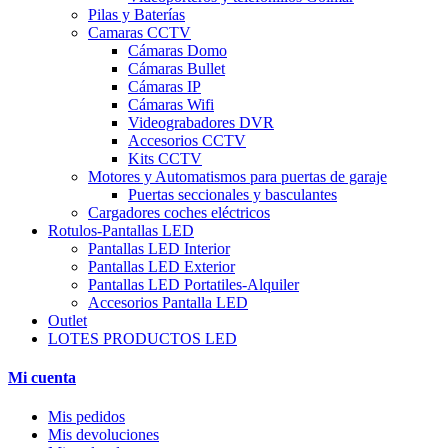
Pilas y Baterías
Camaras CCTV
Cámaras Domo
Cámaras Bullet
Cámaras IP
Cámaras Wifi
Videograbadores DVR
Accesorios CCTV
Kits CCTV
Motores y Automatismos para puertas de garaje
Puertas seccionales y basculantes
Cargadores coches eléctricos
Rotulos-Pantallas LED
Pantallas LED Interior
Pantallas LED Exterior
Pantallas LED Portatiles-Alquiler
Accesorios Pantalla LED
Outlet
LOTES PRODUCTOS LED
Mi cuenta
Mis pedidos
Mis devoluciones