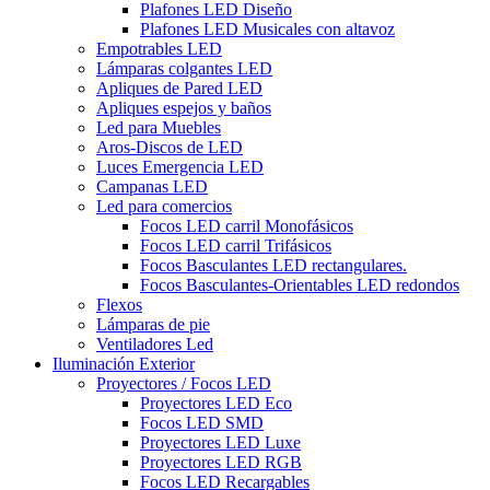
Plafones LED Diseño
Plafones LED Musicales con altavoz
Empotrables LED
Lámparas colgantes LED
Apliques de Pared LED
Apliques espejos y baños
Led para Muebles
Aros-Discos de LED
Luces Emergencia LED
Campanas LED
Led para comercios
Focos LED carril Monofásicos
Focos LED carril Trifásicos
Focos Basculantes LED rectangulares.
Focos Basculantes-Orientables LED redondos
Flexos
Lámparas de pie
Ventiladores Led
Iluminación Exterior
Proyectores / Focos LED
Proyectores LED Eco
Focos LED SMD
Proyectores LED Luxe
Proyectores LED RGB
Focos LED Recargables