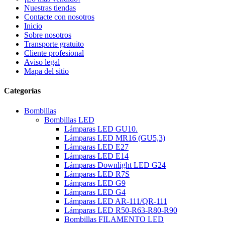
Nuestras tiendas
Contacte con nosotros
Inicio
Sobre nosotros
Transporte gratuito
Cliente profesional
Aviso legal
Mapa del sitio
Categorías
Bombillas
Bombillas LED
Lámparas LED GU10.
Lámparas LED MR16 (GU5,3)
Lámparas LED E27
Lámparas LED E14
Lámparas Downlight LED G24
Lámparas LED R7S
Lámparas LED G9
Lámparas LED G4
Lámparas LED AR-111/QR-111
Lámparas LED R50-R63-R80-R90
Bombillas FILAMENTO LED